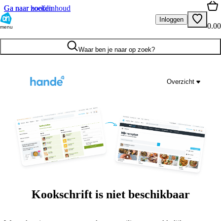
Ga naar hoofdinhoud
Ga naar zoeken
Inloggen
0.00
menu
Waar ben je naar op zoek?
Overzicht
Kookschrift is niet beschikbaar