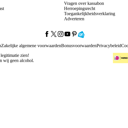
Vragen over kassabon
ast
Herroepingsrecht
Toegankelijkheidsverklaring
Adverteren
n
Zakelijke algemene voorwaarden
Bonusvoorwaarden
Privacybeleid
Coo
 legitimatie zien!
n wij geen alcohol.