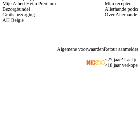
Mijn Albert Heijn Premium
Mijn recepten
Bezorgbundel
Allerhande podc
Gratis bezorging
Over Allerhande
AH België
Algemene voorwaarden
Retour aanmelde
<
25 jaar? Laat je
<
18 jaar verkope