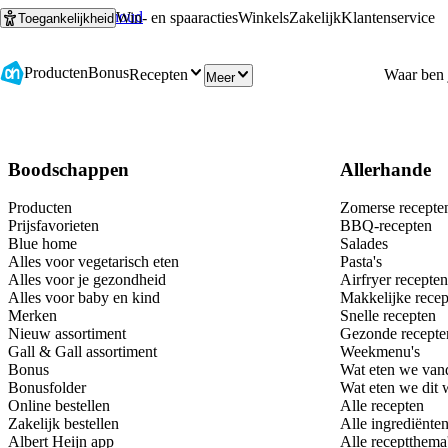
Ga naar hoofdinhoud
Ga naar zoeken
Win- en spaaracties
Winkels
Zakelijk
Klantenservice
Toegankelijkheid
Producten
Bonus
Recepten
Meer
Boodschappen
Allerhande
Producten
Zomerse recepte
Prijsfavorieten
BBQ-recepten
Blue home
Salades
Alles voor vegetarisch eten
Pasta's
Alles voor je gezondheid
Airfryer recepten
Alles voor baby en kind
Makkelijke recep
Merken
Snelle recepten
Nieuw assortiment
Gezonde recepte
Gall & Gall assortiment
Weekmenu's
Bonus
Wat eten we van
Bonusfolder
Wat eten we dit
Online bestellen
Alle recepten
Zakelijk bestellen
Alle ingrediënte
Albert Heijn app
Alle receptthema