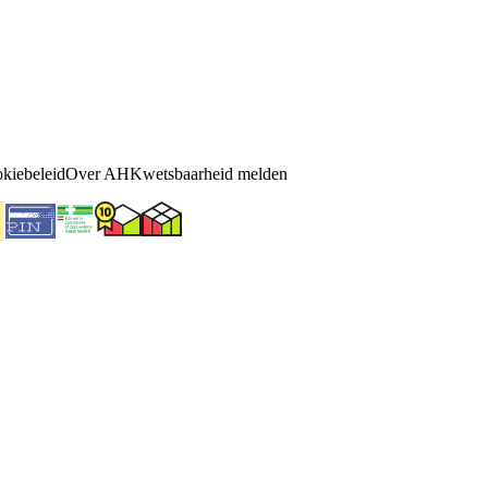
kiebeleid
Over AH
Kwetsbaarheid melden