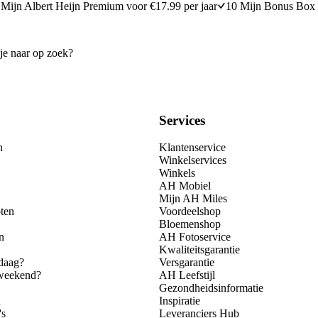
Mijn Albert Heijn Premium voor €17.99 per jaar
10 Mijn Bonus Box 
Services
n
Klantenservice
Winkelservices
Winkels
AH Mobiel
Mijn AH Miles
ten
Voordeelshop
Bloemenshop
n
AH Fotoservice
Kwaliteitsgarantie
daag?
Versgarantie
 weekend?
AH Leefstijl
Gezondheidsinformatie
n
Inspiratie
's
Leveranciers Hub