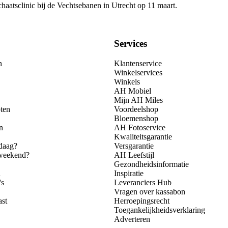
haatsclinic bij de Vechtsebanen in Utrecht op 11 maart.
Services
n
Klantenservice
Winkelservices
Winkels
AH Mobiel
Mijn AH Miles
ten
Voordeelshop
Bloemenshop
n
AH Fotoservice
Kwaliteitsgarantie
daag?
Versgarantie
 weekend?
AH Leefstijl
Gezondheidsinformatie
n
Inspiratie
's
Leveranciers Hub
Vragen over kassabon
ast
Herroepingsrecht
Toegankelijkheidsverklaring
Adverteren