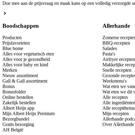
Doe mee aan de prijsvraag en maak kans op een volledig verzorgde sc
Boodschappen
Allerhande
Producten
Zomerse recepte
Prijsfavorieten
BBQ-recepten
Blue home
Salades
Alles voor vegetarisch eten
Pasta's
Alles voor je gezondheid
Airfryer recepten
Alles voor baby en kind
Makkelijke recep
Merken
Snelle recepten
Nieuw assortiment
Gezonde recepte
Gall & Gall assortiment
Weekmenu's
Bonus
Wat eten we van
Bonusfolder
Wat eten we dit
Online bestellen
Alle recepten
Zakelijk bestellen
Alle ingrediënte
Albert Heijn app
Alle receptthema
Mijn Albert Heijn Premium
Mijn recepten
Bezorgbundel
Allerhande podc
Gratis bezorging
Over Allerhande
AH België