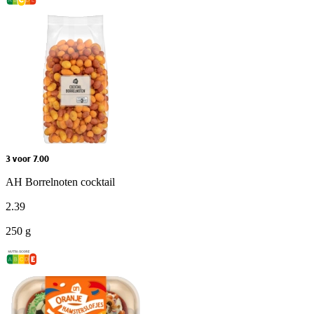
3 voor 7.00
AH Borrelnoten cocktail
2
.
39
250 g