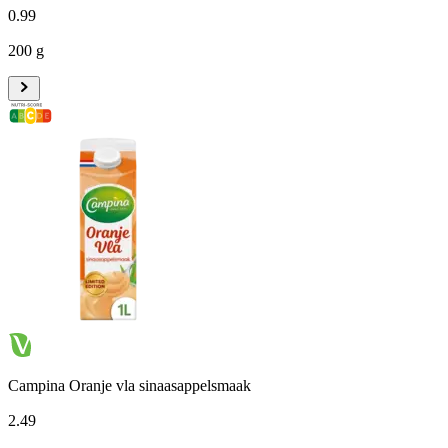
0
.
99
200 g
Campina Oranje vla sinaasappelsmaak
2
.
49