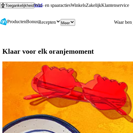
Ga naar hoofdinhoud
Ga naar zoeken
Win- en spaaracties
Winkels
Zakelijk
Klantenservice
Toegankelijkheid
Producten
Bonus
Recepten
Meer
Klaar voor elk oranjemoment