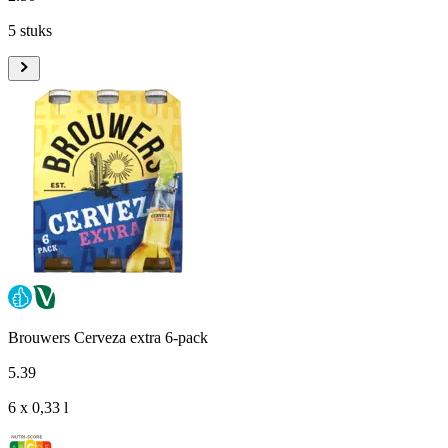
5 stuks
Brouwers Cerveza extra 6-pack
5
.
39
6 x 0,33 l