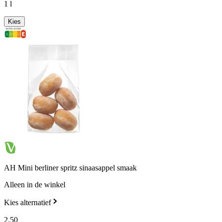
1 l
Kies
AH Mini berliner spritz sinaasappel smaak
Alleen in de winkel
Kies alternatief
2
.
50