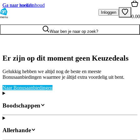
Ga naar hoofdinhoud
Ga naar zoeken
Inloggen
0.00
menu
Waar ben je naar op zoek?
Er zijn op dit moment geen Keuzedeals
Gelukkig hebben we altijd nog de beste en meeste
Bonusaanbiedingen waarmee je áltijd extra voordelig uit bent.
Naar Bonusaanbiedingen
Boodschappen
Allerhande