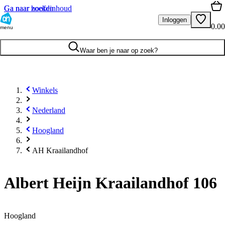
Ga naar hoofdinhoud
Ga naar zoeken
Inloggen
0.00
menu
Waar ben je naar op zoek?
Winkels
Nederland
Hoogland
AH Kraailandhof
Albert Heijn Kraailandhof 106
Hoogland