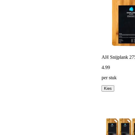
AH Snijplank 2
4
.
99
per stuk
Kies