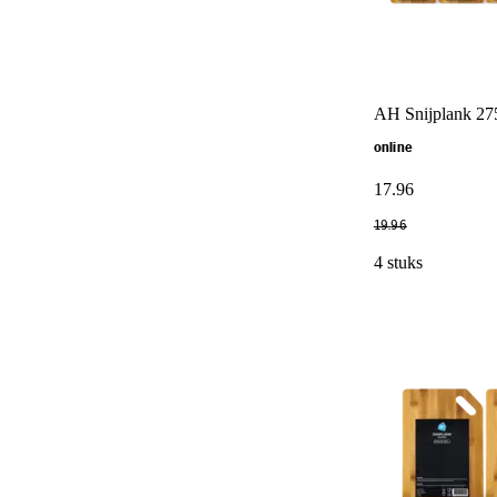
AH Snijplank 2
online
17
.
96
19
.
96
4 stuks