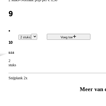
·
9
.
2 stuks
Voeg toe
10
9
.
58
2
stuks
Snijplank 2x
Meer van 