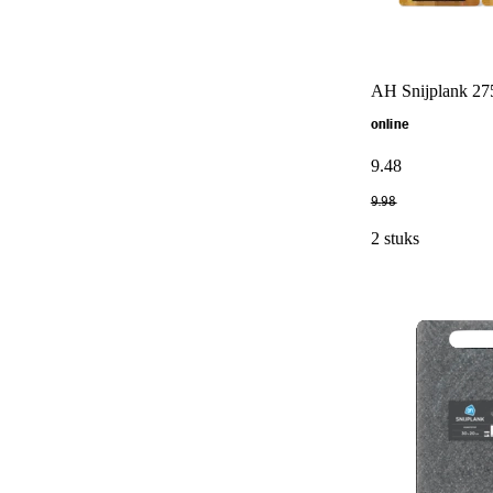
AH Snijplank 2
online
9
.
48
9
.
98
2 stuks