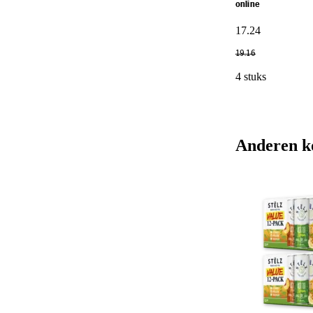
online
17
.
24
19
.
16
4 stuks
Anderen k