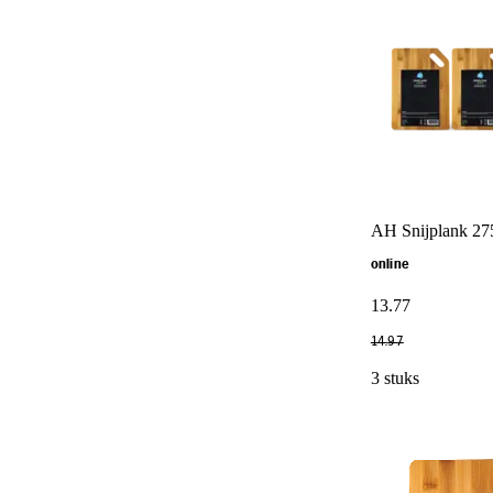
AH Snijplank 2
online
13
.
77
14
.
97
3 stuks