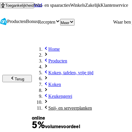
Ga naar hoofdinhoud
Ga naar zoeken
Win- en spaaracties
Winkels
Zakelijk
Klantenservice
Toegankelijkheid
Producten
Bonus
Recepten
Meer
Home
Producten
Koken, tafelen, vrije tijd
Terug
Koken
Keukengerei
Snij- en serveerplanken
online
5%
volume
voordeel