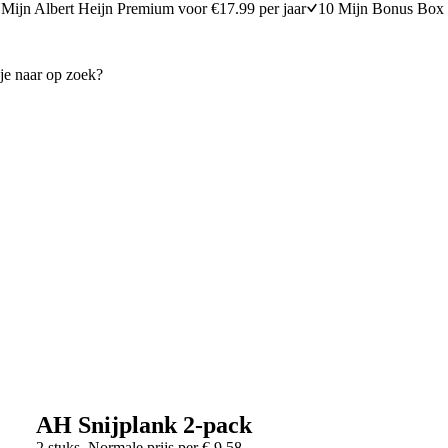
Mijn Albert Heijn Premium voor €17.99 per jaar
10 Mijn Bonus Box 
AH Snijplank 2-pack
2 stuks
Normale prijs per
€
9,58