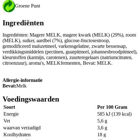
Groene Punt
Ingrediënten
Ingrediënten: Magere MELK, magere kwark (MELK) (29%), room
(MELK), suiker, aardbei (7%), glucose-fructosestroop,
gemodificeerd maïszetmeel, varkensgelatine, zwarte bessensap,
verdikkingsmiddelen (pectinen, guarpitmeel, johannesbroodpitmeel),
kleurstoffen (karmijn, carotenen), zuurteregelaars (natriumcitraten,
citroenzuur), aroma's, MELKfermenten, Bevat: MELK.
Allergie-informatie
Bevat:
Melk
Voedingswaarden
Soort
Per 100 Gram
Energie
585 kJ (139 kcal)
Vet
5,6 g
waarvan verzadigd
3,6 g
Koolhydraten
18 g