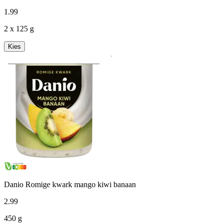
1
.
99
2 x 125 g
Kies
Danio Romige kwark mango kiwi banaan
2
.
99
450 g