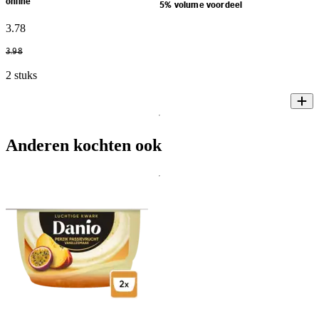
online
5% volume voordeel
3
.
78
3
.
98
2 stuks
Anderen kochten ook