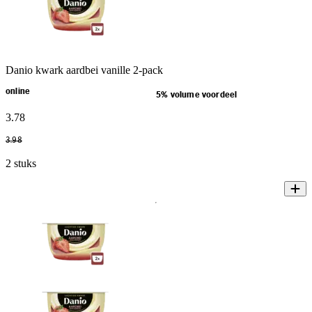
Danio kwark aardbei vanille 2-pack
online
5% volume voordeel
3
.
78
3
.
98
2 stuks