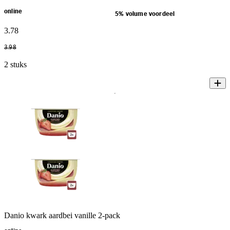
online
5% volume voordeel
3
.
78
3
.
98
2 stuks
Danio kwark aardbei vanille 2-pack