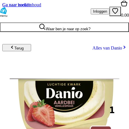
Ga naar hoofdinhoud
Ga naar zoeken
Inloggen
0.00
menu
Waar ben je naar op zoek?
Alles van Danio
Terug
1
.