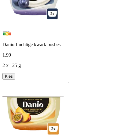
Danio Luchtige kwark bosbes
1
.
99
2 x 125 g
Kies