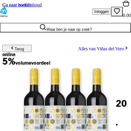
Ga naar hoofdinhoud
Ga naar zoeken
Inloggen
0.00
menu
Waar ben je naar op zoek?
Alles van Viñas del Vero
Terug
online
5%
volume
voordeel
20
.