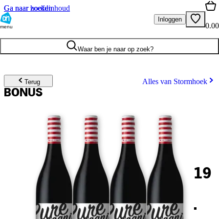
Ga naar hoofdinhoud
Ga naar zoeken
Inloggen
0.00
menu
Waar ben je naar op zoek?
Alles van Stormhoek
Terug
BONUS
19
.