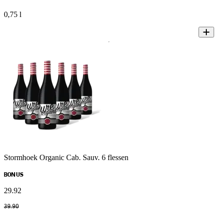
0,75 l
Stormhoek Organic Cab. Sauv. 6 flessen
BONUS
29
.
92
39
.
90