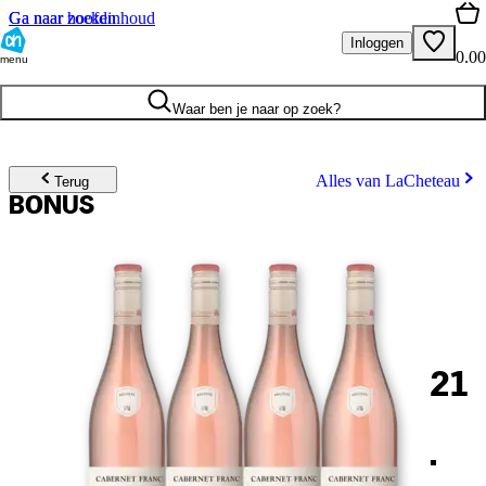
Ga naar hoofdinhoud
Ga naar zoeken
Inloggen
0.00
menu
Waar ben je naar op zoek?
Alles van LaCheteau
Terug
BONUS
21
.