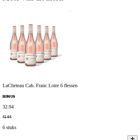
LaCheteau Cab. Franc Loire 6 flessen
BONUS
32
.
94
41
.
94
6 stuks