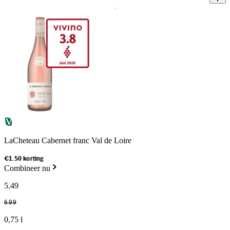
LaCheteau Cabernet franc Val de Loire
€1.50 korting
Combineer nu
5
.
49
6
.
99
0,75 l