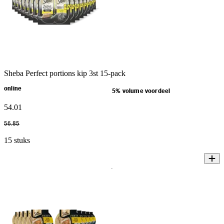
Sheba Perfect portions kip 3st 15-pack
online
5% volume voordeel
54
.
01
56
.
85
15 stuks