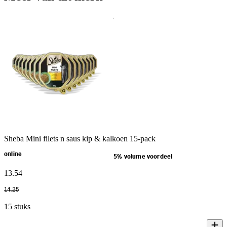
Sheba Mini filets n saus kip & kalkoen 15-pack
online
5% volume voordeel
13
.
54
14
.
25
15 stuks