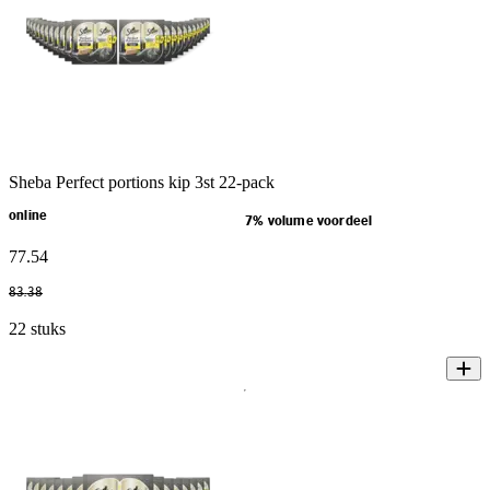
Sheba Perfect portions kip 3st 22-pack
online
7% volume voordeel
77
.
54
83
.
38
22 stuks