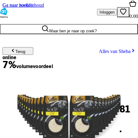
Ga naar hoofdinhoud
Ga naar zoeken
Inloggen
0.00
menu
Waar ben je naar op zoek?
Alles van Sheba
Terug
online
7%
volume
voordeel
81
.