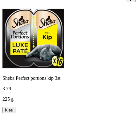
Sheba Perfect portions kip 3st
3
.
79
225 g
Kies