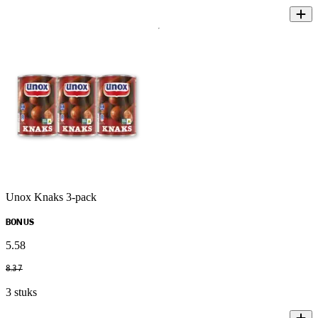
Unox Knaks 3-pack
BONUS
5
.
58
8
.
37
3 stuks