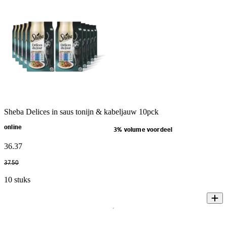
Sheba Delices in saus tonijn & kabeljauw 10pck
online
3% volume voordeel
36
.
37
37
.
50
10 stuks