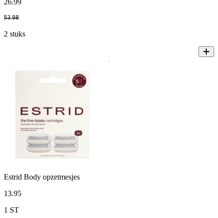
26
.
99
53
.
98
2 stuks
Estrid Body opzetmesjes
13
.
95
1 ST