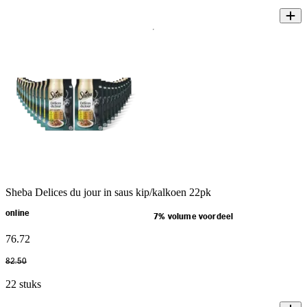
Sheba Delices du jour in saus kip/kalkoen 22pk
online
7% volume voordeel
76
.
72
82
.
50
22 stuks