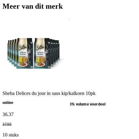
Meer van dit merk
Sheba Delices du jour in saus kip/kalkoen 10pk
online
3% volume voordeel
36
.
37
37
.
50
10 stuks