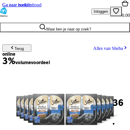
Ga naar hoofdinhoud
Ga naar zoeken
Inloggen
0.00
menu
Waar ben je naar op zoek?
Alles van Sheba
Terug
online
3%
volume
voordeel
36
.