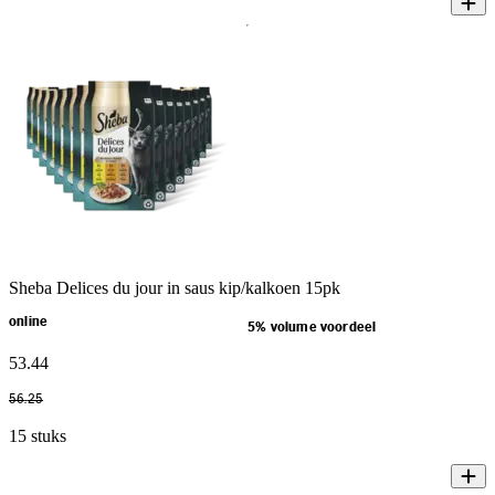
Sheba Delices du jour in saus kip/kalkoen 15pk
online
5% volume voordeel
53
.
44
56
.
25
15 stuks