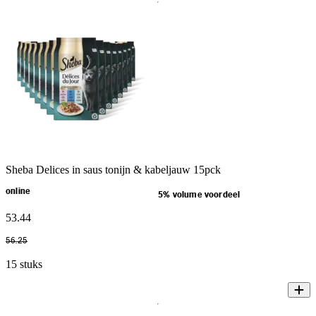
Sheba Delices in saus tonijn & kabeljauw 15pck
online
5% volume voordeel
53
.
44
56
.
25
15 stuks