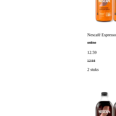
Nescafé Espresso
online
12
.
59
12
.
98
2 stuks