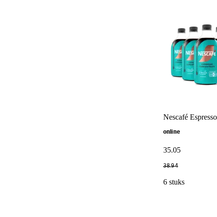
Nescafé Espresso 
online
35
.
05
38
.
94
6 stuks