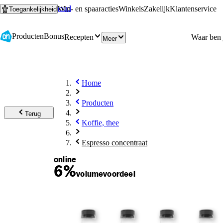
Ga naar hoofdinhoud
Ga naar zoeken
Win- en spaaracties
Winkels
Zakelijk
Klantenservice
Toegankelijkheid
Producten
Bonus
Recepten
Meer
Home
Producten
Terug
Koffie, thee
Espresso concentraat
online
6%
volume
voordeel