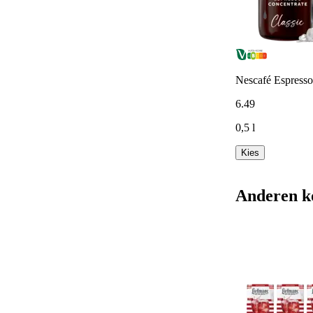
Nescafé Espresso 
6
.
49
0,5 l
Kies
Anderen k