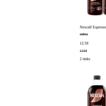
Nescafé Espresso 
online
12
.
59
12
.
98
2 stuks