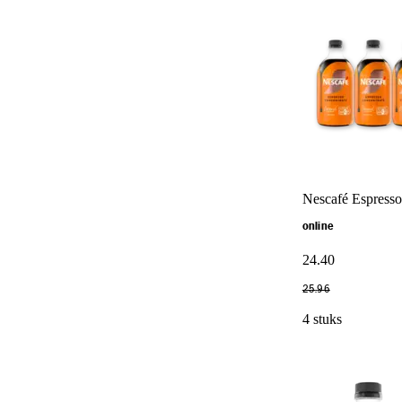
Nescafé Espresso
online
24
.
40
25
.
96
4 stuks