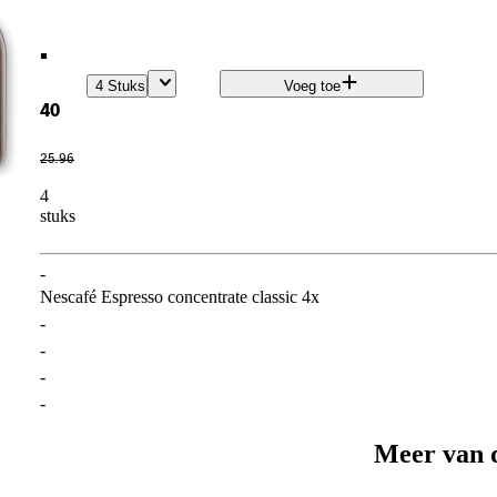
.
4 Stuks
Voeg toe
40
25
.
96
4
stuks
-
Nescafé Espresso concentrate classic 4x
-
-
-
-
Meer van 