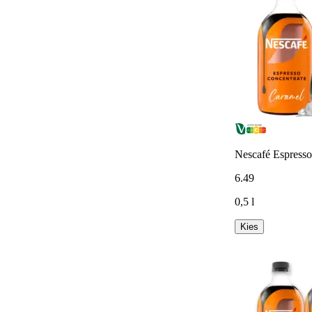
Nescafé Espresso
6
.
49
0,5 l
Kies