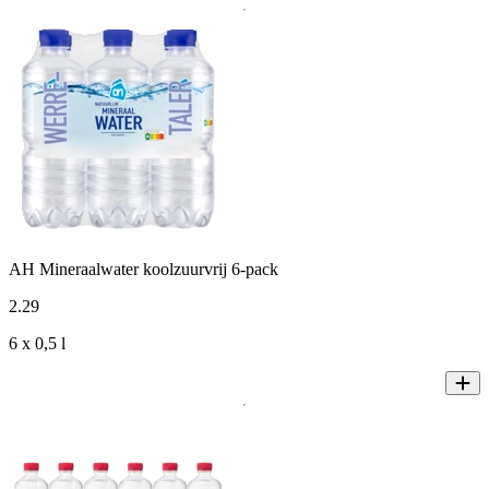
AH Mineraalwater koolzuurvrij 6-pack
2
.
29
6 x 0,5 l