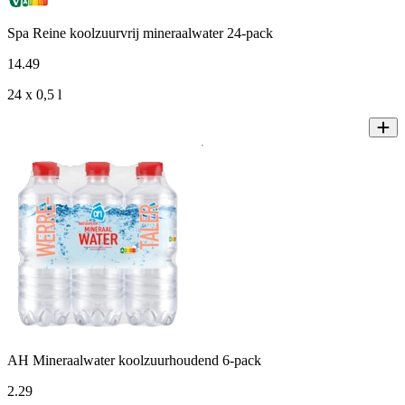
Spa Reine koolzuurvrij mineraalwater 24-pack
14
.
49
24 x 0,5 l
AH Mineraalwater koolzuurhoudend 6-pack
2
.
29