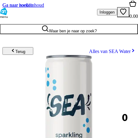
Ga naar hoofdinhoud
Ga naar zoeken
Inloggen
0.00
menu
Waar ben je naar op zoek?
Alles van SEA Water
Terug
0
.