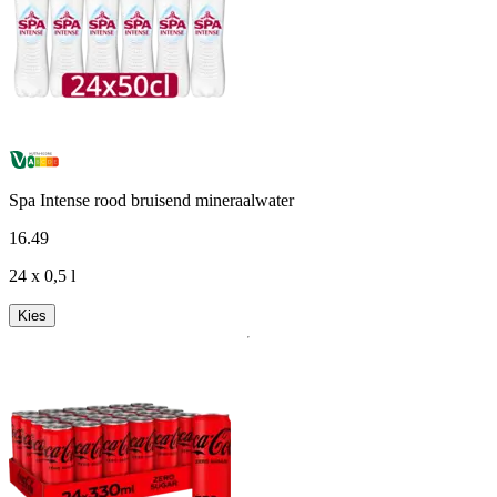
Spa Intense rood bruisend mineraalwater
16
.
49
24 x 0,5 l
Kies