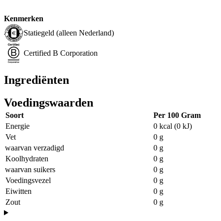
Kenmerken
Statiegeld (alleen Nederland)
Certified B Corporation
Ingrediënten
Voedingswaarden
Soort
Per 100 Gram
Energie
0 kcal (0 kJ)
Vet
0 g
waarvan verzadigd
0 g
Koolhydraten
0 g
waarvan suikers
0 g
Voedingsvezel
0 g
Eiwitten
0 g
Zout
0 g