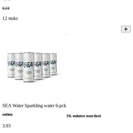
8
.
28
12 stuks
SEA Water Sparkling water 6-pck
online
5% volume voordeel
3
.
93