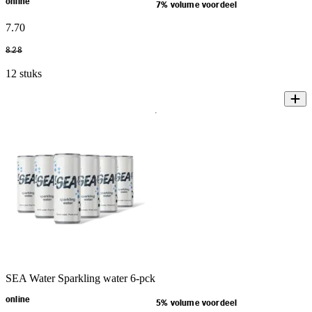
online
7% volume voordeel
7
.
70
8
.
28
12 stuks
SEA Water Sparkling water 6-pck
online
5% volume voordeel