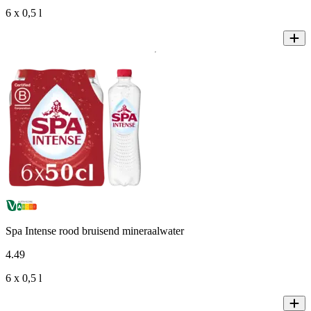
6 x 0,5 l
Spa Intense rood bruisend mineraalwater
4
.
49
6 x 0,5 l