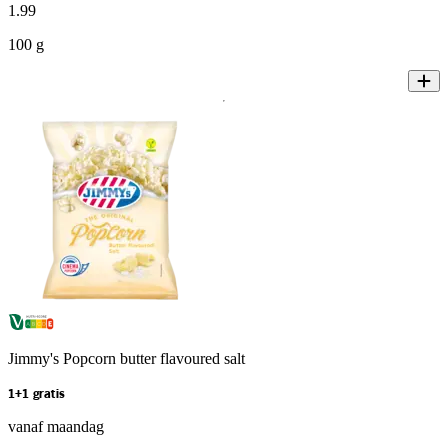
1
.
99
100 g
Jimmy's Popcorn butter flavoured salt
1+1 gratis
vanaf maandag