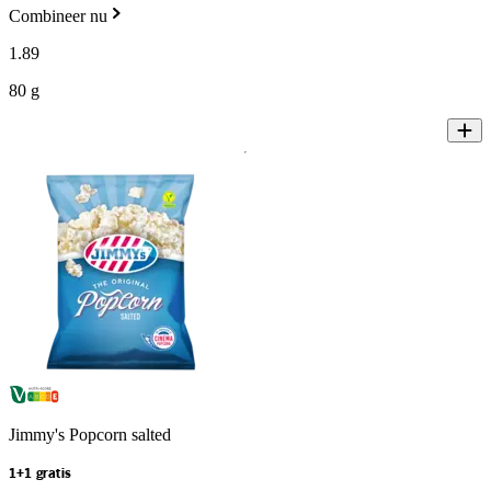
Combineer nu
1
.
89
80 g
Jimmy's Popcorn salted
1+1 gratis