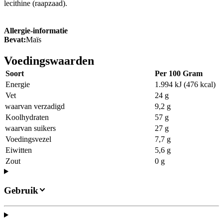
lecithine (raapzaad).
Allergie-informatie
Bevat:
Maïs
Voedingswaarden
Soort
Per 100 Gram
Energie
1.994 kJ (476 kcal)
Vet
24 g
waarvan verzadigd
9,2 g
Koolhydraten
57 g
waarvan suikers
27 g
Voedingsvezel
7,7 g
Eiwitten
5,6 g
Zout
0 g
Gebruik