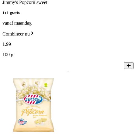
Jimmy's Popcorn sweet
1+1 gratis
vanaf maandag
Combineer nu
1
.
99
100 g