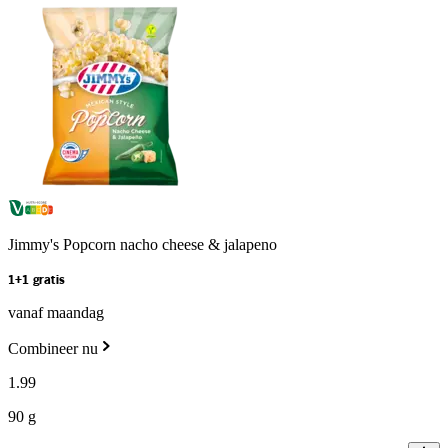
Jimmy's Popcorn nacho cheese & jalapeno
1+1 gratis
vanaf maandag
Combineer nu
1
.
99
90 g