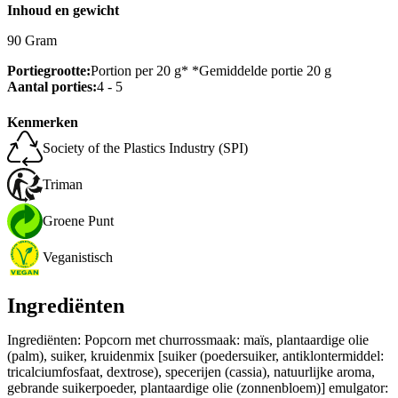
Inhoud en gewicht
90 Gram
Portiegrootte:
Portion per 20 g* *Gemiddelde portie 20 g
Aantal porties:
4 - 5
Kenmerken
Society of the Plastics Industry (SPI)
Triman
Groene Punt
Veganistisch
Ingrediënten
Ingrediënten: Popcorn met churrossmaak: maïs, plantaardige olie
(palm), suiker, kruidenmix [suiker (poedersuiker, antiklontermiddel:
tricalciumfosfaat, dextrose), specerijen (cassia), natuurlijke aroma,
gebrande suikerpoeder, plantaardige olie (zonnenbloem)] emulgator: