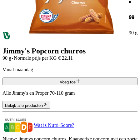
99
90 g
Jimmy's Popcorn churros
·
90 g
Normale prijs per
KG
€
22,11
vanaf maandag
Voeg toe
Alle Jimmy's en Proper 70-110 gram
Bekijk alle producten
Wat is Nutri-Score?
Nieuw: jimmys popcorn churros. Knapperige popcorn met een zoete