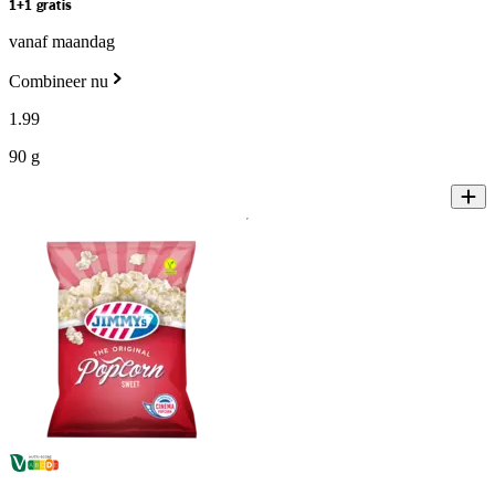
1+1 gratis
vanaf maandag
Combineer nu
1
.
99
90 g