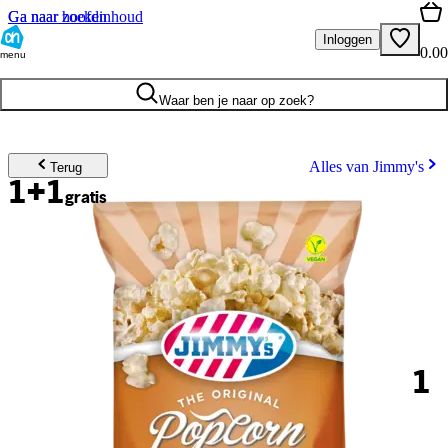
Ga naar hoofdinhoud
Ga naar zoeken
Inloggen
0.00
menu
Waar ben je naar op zoek?
Alles van Jimmy's
Terug
1+1
gratis
1
.