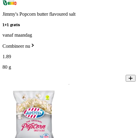
Jimmy's Popcorn butter flavoured salt
1+1 gratis
vanaf maandag
Combineer nu
1
.
89
80 g