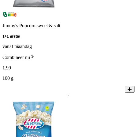
Jimmy's Popcorn sweet & salt
1+1 gratis
vanaf maandag
Combineer nu
1
.
99
100 g