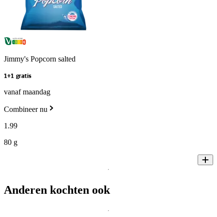
Jimmy's Popcorn salted
1+1 gratis
vanaf maandag
Combineer nu
1
.
99
80 g
Anderen kochten ook