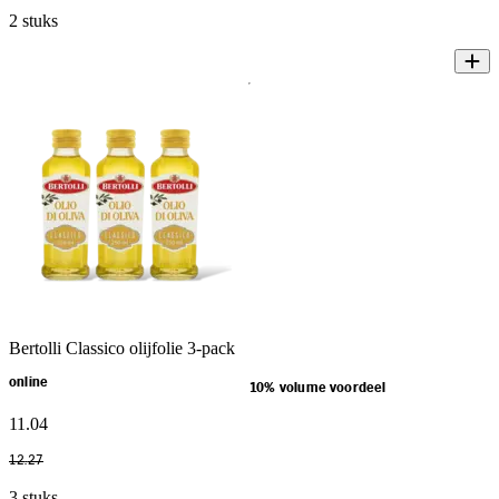
2 stuks
Bertolli Classico olijfolie 3-pack
online
10% volume voordeel
11
.
04
12
.
27
3 stuks