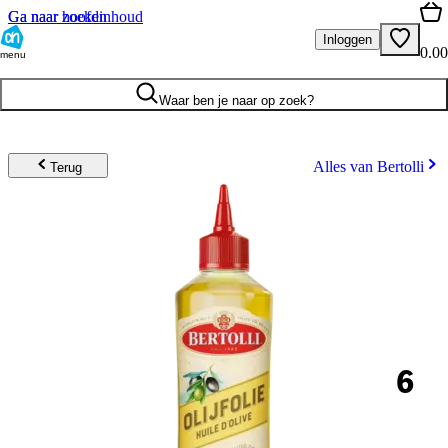
Ga naar hoofdinhoud
Ga naar zoeken
Inloggen
0.00
menu
Waar ben je naar op zoek?
Alles van Bertolli
Terug
6
.