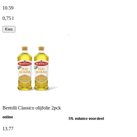
10
.
59
0,75 l
Kies
Bertolli Classico olijfolie 2pck
online
5% volume voordeel
13
.
77