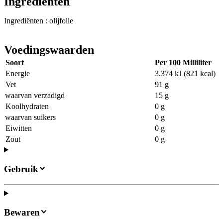
Ingrediënten
Ingrediënten : olijfolie
Voedingswaarden
Soort
Per 100 Milliliter
Energie
3.374 kJ (821 kcal)
Vet
91 g
waarvan verzadigd
15 g
Koolhydraten
0 g
waarvan suikers
0 g
Eiwitten
0 g
Zout
0 g
Gebruik
Bewaren