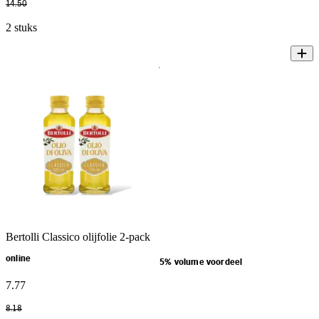
14
.
50
2 stuks
Bertolli Classico olijfolie 2-pack
online
5% volume voordeel
7
.
77
8
.
18