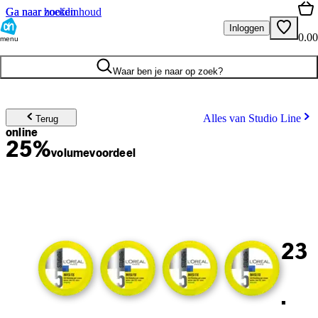
Ga naar hoofdinhoud
Ga naar zoeken
Inloggen
0.00
menu
Waar ben je naar op zoek?
Alles van Studio Line
Terug
online
25%
volume
voordeel
23
.