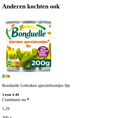
Anderen kochten ook
Bonduelle Gebroken sperzieboontjes fijn
3 voor 2.49
Combineer nu
1
.
29
200 g