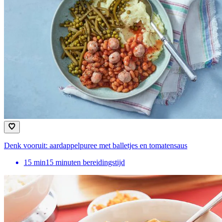
Denk vooruit: aardappelpuree met balletjes en tomatensaus
15
min
15 minuten bereidingstijd