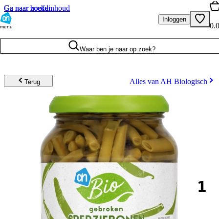
Ga naar hoofdinhoud
Ga naar zoeken
Inloggen
0.
menu
Waar ben je naar op zoek?
Alles van AH Biologisch
Terug
1
.