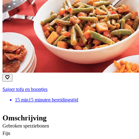
Sajoer tofu en boontjes
15
min
15 minuten bereidingstijd
Omschrijving
Gebroken sperziebonen
Fijn