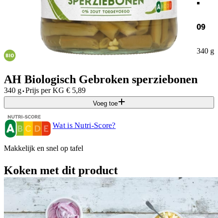
09
340 g
AH Biologisch Gebroken sperziebonen
·
340 g
Prijs per
KG
€
5,89
Voeg toe
Wat is Nutri-Score?
Makkelijk en snel op tafel
Koken met dit product