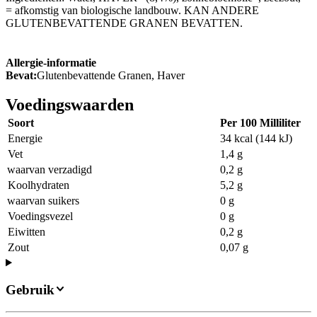
= afkomstig van biologische landbouw. KAN ANDERE
GLUTENBEVATTENDE GRANEN BEVATTEN.
Allergie-informatie
Bevat:
Glutenbevattende Granen, Haver
Voedingswaarden
Soort
Per 100 Milliliter
Energie
34 kcal (144 kJ)
Vet
1,4 g
waarvan verzadigd
0,2 g
Koolhydraten
5,2 g
waarvan suikers
0 g
Voedingsvezel
0 g
Eiwitten
0,2 g
Zout
0,07 g
Gebruik