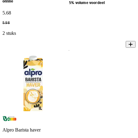
online
5% volume voordeel
5
.
68
5
.
98
2 stuks
Alpro Barista haver