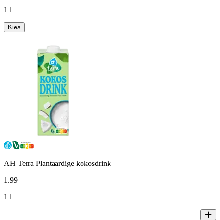
1 l
Kies
AH Terra Plantaardige kokosdrink
1
.
99
1 l