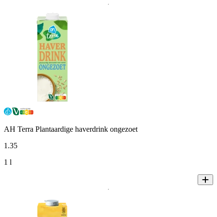
AH Terra Plantaardige haverdrink ongezoet
1
.
35
1 l