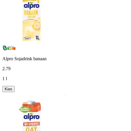
Alpro Sojadrink banaan
2
.
79
1 l
Kies