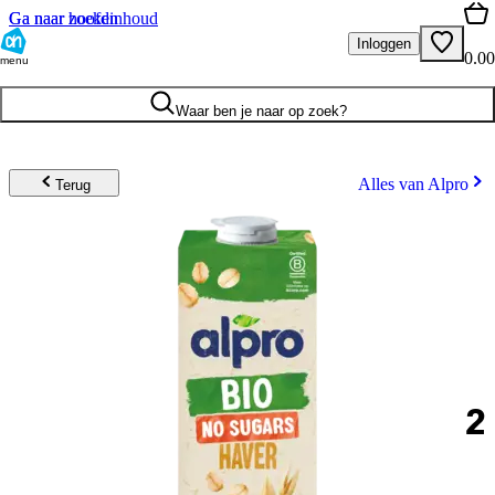
Ga naar hoofdinhoud
Ga naar zoeken
Inloggen
0.00
menu
Waar ben je naar op zoek?
Alles van Alpro
Terug
2
.