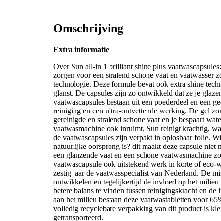
Omschrijving
Extra informatie
Over Sun all-in 1 brilliant shine plus vaatwascapsules:
zorgen voor een stralend schone vaat en vaatwasser zo
technologie. Deze formule bevat ook extra shine techno
glanst. De capsules zijn zo ontwikkeld dat ze je glaz
vaatwascapsules bestaan uit een poederdeel en een ge
reiniging en een ultra-ontvettende werking. De gel zor
gereinigde en stralend schone vaat en je bespaart wate
vaatwasmachine ook inruimt, Sun reinigt krachtig, wan
de vaatwascapsules zijn verpakt in oplosbaar folie. W
natuurlijke oorsprong is? dit maakt deze capsule niet
een glanzende vaat en een schone vaatwasmachine zon
vaatwascapsule ook uitstekend werk in korte of eco-
zestig jaar de vaatwasspecialist van Nederland. De mis
ontwikkelen en tegelijkertijd de invloed op het milieu
betere balans te vinden tussen reinigingskracht en de 
aan het milieu bestaan deze vaatwastabletten voor 65%
volledig recyclebare verpakking van dit product is kl
getransporteerd.