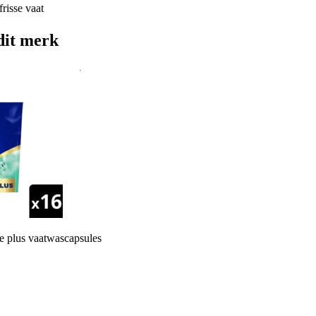
risse vaat
dit merk
ne plus vaatwascapsules