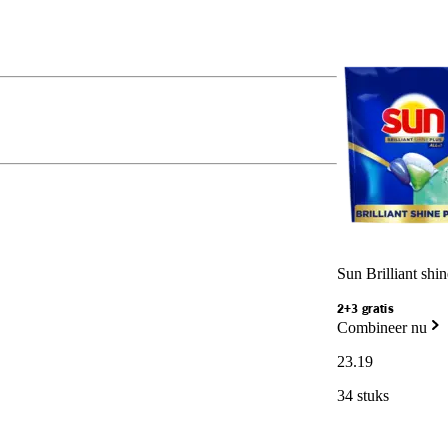
Sun Brilliant shi
2+3 gratis
Combineer nu
23
.
19
34 stuks