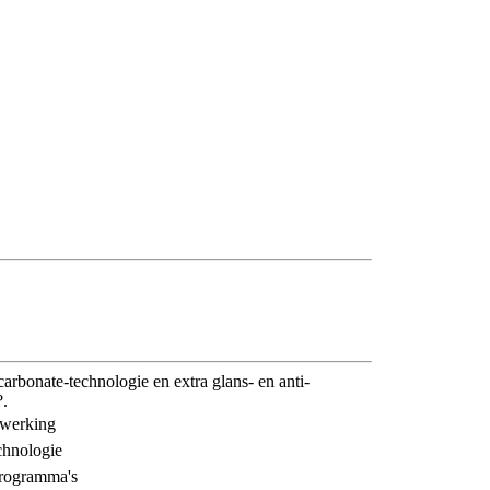
icarbonate-technologie en extra glans- en anti-
?.
e werking
chnologie
 programma's