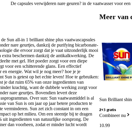
De capsules verwijderen nare geuren? in de vaatwasser voor een f
Meer van 
 de Sun all-in 1 brilliant shine plus vaatwascapsules
nder nare geurtjes, dankzij de purifying bicarbonate-
logie die ervoor zorgt dat je vaat uitzonderlijk mooi
en extra beschermen dankzij de antikalkwerking. De
deelte met gel. Het poeder zorgt voor een diepe
gt voor een schitterende glans. Een effectief
r en energie. Wat wil je nog meer? hoe je je
t Sun is getest op het echte leven! Hoe te gebruiken:
ist je dat ruim 65% van onze ingredienten van
 minder krachtig, want de dubbele werking zorgt voor
der nare geurtjes. Bovendien levert deze
wasprogrammas. Over sun: Sun vaatwasmiddel is al
Sun Brilliant shi
sie van Sun is om jaar op jaar betere producten te
 te verminderen. Sun zet zich constant in om een
2+3 gratis
impact op het milieu. Om een steentje bij te dragen
Combineer nu
 uit ingredienten van natuurlijke oorsprong. De
einer dan voorheen, zodat er minder lucht wordt
10
.
99