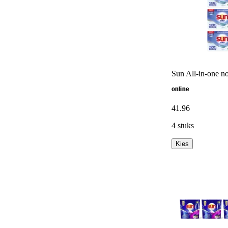
Sun All-in-one no
online
41
.
96
4 stuks
Kies