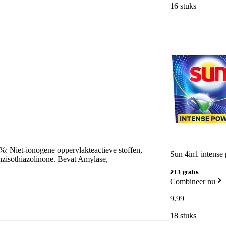
16 stuks
iet-ionogene oppervlakteactieve stoffen,
Sun 4in1 intense
zisothiazolinone. Bevat Amylase,
2+3 gratis
Combineer nu
9
.
99
18 stuks