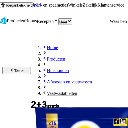
Ga naar hoofdinhoud
Ga naar zoeken
Win- en spaaracties
Winkels
Zakelijk
Klantenservice
Toegankelijkheid
Producten
Bonus
Recepten
Meer
Home
Producten
Huishouden
Terug
Afwassen en vaatwassen
Vaatwastabletten
2+3
gratis