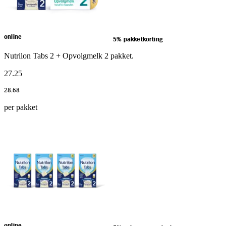
online
5% pakketkorting
Nutrilon Tabs 2 + Opvolgmelk 2 pakket.
27
.
25
28
.
68
per pakket
online