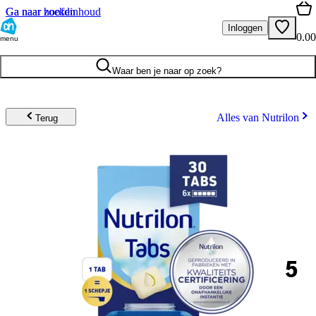
Ga naar hoofdinhoud
Ga naar zoeken
Inloggen
0.00
menu
Waar ben je naar op zoek?
Alles van Nutrilon
Terug
5
.