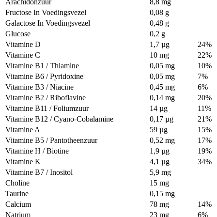
Arachidonzuur
8,8 mg
Fructose In Voedingsvezel
0,08 g
Galactose In Voedingsvezel
0,48 g
Glucose
0,2 g
Vitamine D
1,7 µg
24%
Vitamine C
10 mg
22%
Vitamine B1 / Thiamine
0,05 mg
10%
Vitamine B6 / Pyridoxine
0,05 mg
7%
Vitamine B3 / Niacine
0,45 mg
6%
Vitamine B2 / Riboflavine
0,14 mg
20%
Vitamine B11 / Foliumzuur
14 µg
11%
Vitamine B12 / Cyano-Cobalamine
0,17 µg
21%
Vitamine A
59 µg
15%
Vitamine B5 / Pantotheenzuur
0,52 mg
17%
Vitamine H / Biotine
1,9 µg
19%
Vitamine K
4,1 µg
34%
Vitamine B7 / Inositol
5,9 mg
Choline
15 mg
Taurine
0,15 mg
Calcium
78 mg
14%
Natrium
23 mg
6%