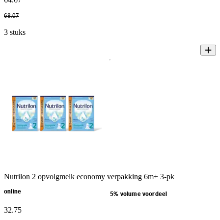
68
.
07
3 stuks
Nutrilon 2 opvolgmelk economy verpakking 6m+ 3-pk
online
5% volume voordeel
32
.
75