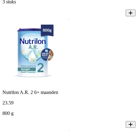
3 stuks
Nutrilon A.R. 2 6+ maanden
23
.
59
800 g