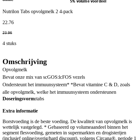
5% volume voordeel
Nutrilon Tabs opvolgmelk 2 4-pack
22
.
76
23
.
96
4 stuks
Omschrijving
Opvolgmelk
Bevat onze mix van scGOS:lcFOS vezels
Ondersteunt het immuunsysteem* *Bevat vitamine C & D, zoals
alle opvolgmelk, welke het immuunsysteem ondersteunen
Doseringsvorm:
tabs
Extra informatie
Borstvoeding is de beste voeding. De kwaliteit van opvolgmelk is
wettelijk vastgelegd. * Gebaseerd op volumeaandeel binnen het
segment flesvoeding, gemeten in supermarkten en drogisterijen
(inclusief online/overig/hard discount), volgens Circana®, periode 1