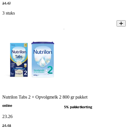
34
.
47
3 stuks
Nutrilon Tabs 2 + Opvolgmelk 2 800 gr pakket
online
5% pakketkorting
23
.
26
24
.
48