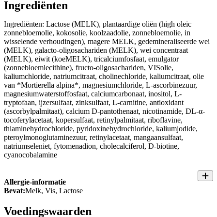
Ingrediënten
Ingrediënten: Lactose (MELK), plantaardige oliën (high oleic
zonnebloemolie, kokosolie, koolzaadolie, zonnebloemolie, in
wisselende verhoudingen), magere MELK, gedemineraliseerde wei
(MELK), galacto-oligosachariden (MELK), wei concentraat
(MELK), eiwit (koeMELK), tricalciumfosfaat, emulgator
(zonnebloemlecithine), fructo-oligosachariden, VISolie,
kaliumchloride, natriumcitraat, cholinechloride, kaliumcitraat, olie
van *Mortierella alpina*, magnesiumchloride, L-ascorbinezuur,
magnesiumwaterstoffosfaat, calciumcarbonaat, inositol, L-
tryptofaan, ijzersulfaat, zinksulfaat, L-carnitine, antioxidant
(ascorbylpalmitaat), calcium D-pantothenaat, nicotinamide, DL-α-
tocoferylacetaat, kopersulfaat, retinylpalmitaat, riboflavine,
thiaminehydrochloride, pyridoxinehydrochloride, kaliumjodide,
pteroylmonoglutaminezuur, retinylacetaat, mangaansulfaat,
natriumseleniet, fytomenadion, cholecalciferol, D-biotine,
cyanocobalamine
Allergie-informatie
Bevat:
Melk, Vis, Lactose
Voedingswaarden