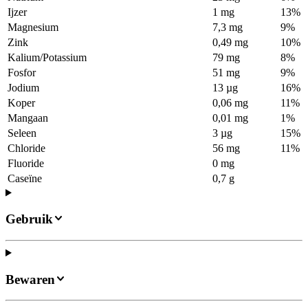
Ijzer
1 mg
13%
Magnesium
7,3 mg
9%
Zink
0,49 mg
10%
Kalium/Potassium
79 mg
8%
Fosfor
51 mg
9%
Jodium
13 µg
16%
Koper
0,06 mg
11%
Mangaan
0,01 mg
1%
Seleen
3 µg
15%
Chloride
56 mg
11%
Fluoride
0 mg
Caseïne
0,7 g
Gebruik
Bewaren