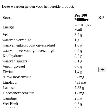
Deze waarden gelden voor het bereide product.
Per 100
Soort
RI*
Milliliter
285 kJ (68
Energie
kcal)
Vet
3,2 g
waarvan verzadigd
1 g
waarvan enkelvoudig onverzadigd
1,6 g
waarvan meervoudig onverzadigd
0,5 g
Koolhydraten
8,2 g
waarvan suikers
8,1 g
Voedingsvezel
0,6 g
Eiwitten
1,4 g
Alfa-Linoleenzuur
52 mg
Linolzuur
433 mg
Lactose
7,83 g
Docosahexaeenzuur
17 mg
Carnitine
2 mg
Wei-Eiwit
0,7 g