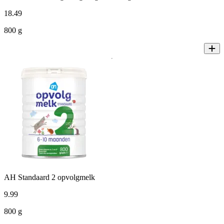
18
.
49
800 g
AH Standaard 2 opvolgmelk
9
.
99
800 g