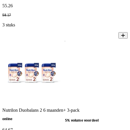
55
.
26
58
.
17
3 stuks
Nutrilon Duobalans 2 6 maanden+ 3-pack
online
5% volume voordeel
64
.
67