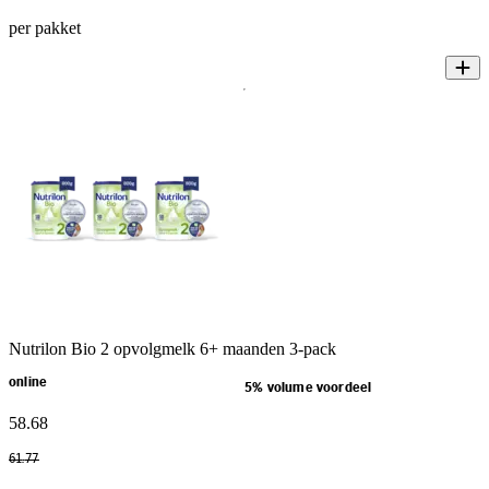
per pakket
Nutrilon Bio 2 opvolgmelk 6+ maanden 3-pack
online
5% volume voordeel
58
.
68
61
.
77