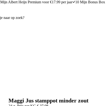
Mijn Albert Heijn Premium voor €17.99 per jaar
10 Mijn Bonus Box 
Maggi Jus stamppot minder zout
24 g
Prijs per
KG
€
37,08