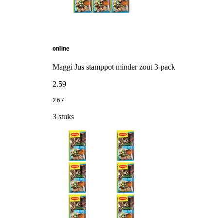
online
Maggi Jus stamppot minder zout 3-pack
2
.
59
2
.
67
3 stuks