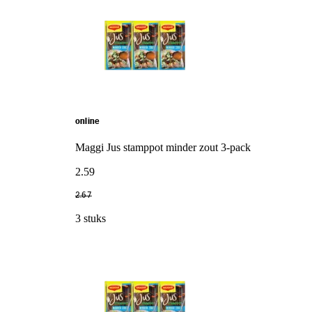
online
Maggi Jus stamppot minder zout 3-pack
2
.
59
2
.
67
3 stuks