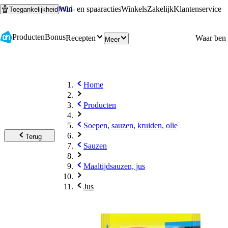
Ga naar hoofdinhoud
Ga naar zoeken
Win- en spaaracties
Winkels
Zakelijk
Klantenservice
Toegankelijkheid
Producten
Bonus
Recepten
Meer
Home
Producten
Soepen, sauzen, kruiden, olie
Terug
Sauzen
Maaltijdsauzen, jus
Jus