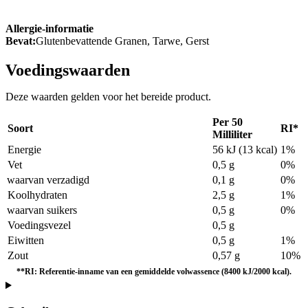
Allergie-informatie
Bevat:
Glutenbevattende Granen, Tarwe, Gerst
Voedingswaarden
Deze waarden gelden voor het bereide product.
Per 50
Soort
RI*
Milliliter
Energie
56 kJ (13 kcal)
1%
Vet
0,5 g
0%
waarvan verzadigd
0,1 g
0%
Koolhydraten
2,5 g
1%
waarvan suikers
0,5 g
0%
Voedingsvezel
0,5 g
Eiwitten
0,5 g
1%
Zout
0,57 g
10%
**RI: Referentie-inname van een gemiddelde volwassence (8400 kJ/2000 kcal).