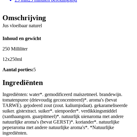
Omschrijving
Jus vloeibaar naturel
Inhoud en gewicht
250 Milliliter
12x250ml
Aantal porties:
5
Ingrediënten
Ingrediënten: water*. gemodificeerd maïszetmeel. brandewijn.
tomatenpuree (drievoudig geconcentreerd)*. aroma's (bevat
TARWE). gejodeerd zout (zout. kaliumjodaat). gekarameliseerde
suiker. gistextract. suiker*. uienpoeder*. verdikkingsmiddel
(xanthaangom. guarpitmeel)*. natuurlijk uienaroma met andere
natuurlijke aroma's (bevat GERST)*. koriander*. natuurlijke
peperaroma met andere natuurlijke aroma's*. *Natuurlijke
ingrediënten.