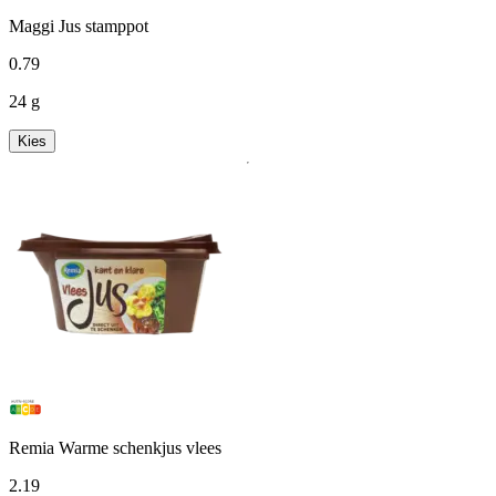
Maggi Jus stamppot
0
.
79
24 g
Kies
Remia Warme schenkjus vlees
2
.
19