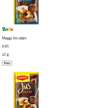
Maggi Jus uitjes
0
.
85
22 g
Kies