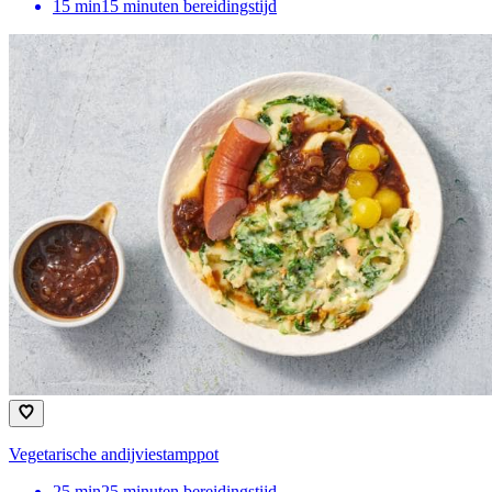
15
min
15 minuten bereidingstijd
Vegetarische andijviestamppot
25
min
25 minuten bereidingstijd