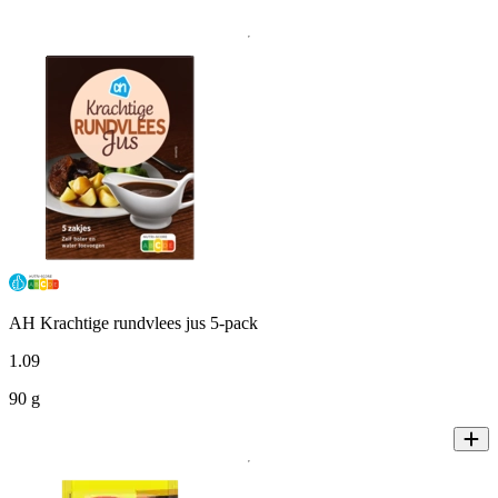
AH Krachtige rundvlees jus 5-pack
1
.
09
90 g