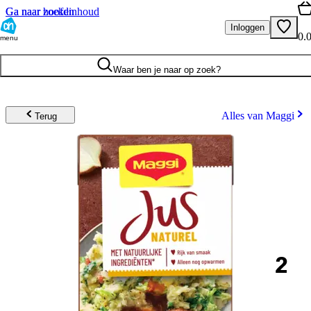
Ga naar hoofdinhoud
Ga naar zoeken
Inloggen
0.
menu
Waar ben je naar op zoek?
Alles van Maggi
Terug
2
.