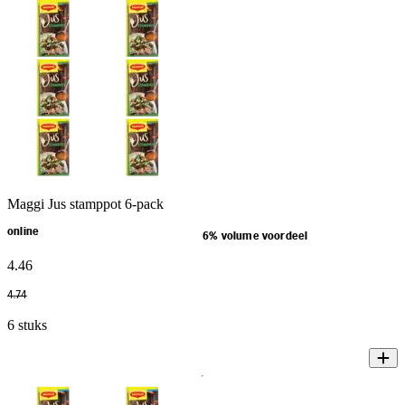
Maggi Jus stamppot 6-pack
online
6% volume voordeel
4
.
46
4
.
74
6 stuks