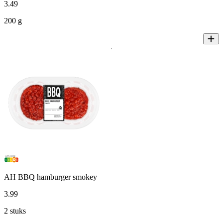
3
.
49
200 g
AH BBQ hamburger smokey
3
.
99
2 stuks