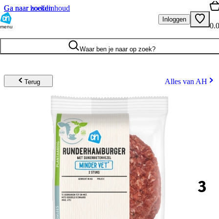
Ga naar hoofdinhoud
Ga naar zoeken
Inloggen
0.
menu
Waar ben je naar op zoek?
Alles van AH
Terug
3
.