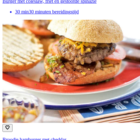
Burger met coleslaw, friet en gestoofde spinazie
30
min
30 minuten bereidingstijd
Broodje hamburger met cheddar