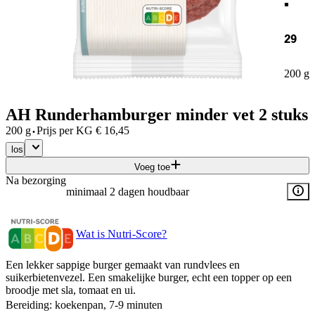
29
200 g
AH Runderhamburger minder vet 2 stuks
·
200 g
Prijs per
KG
€
16,45
los
Voeg toe
Na bezorging
minimaal 2 dagen houdbaar
Wat is Nutri-Score?
Een lekker sappige burger gemaakt van rundvlees en
suikerbietenvezel. Een smakelijke burger, echt een topper op een
broodje met sla, tomaat en ui.
Bereiding: koekenpan, 7-9 minuten