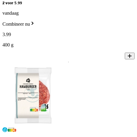
2 voor 5.99
vandaag
Combineer nu
3
.
99
400 g