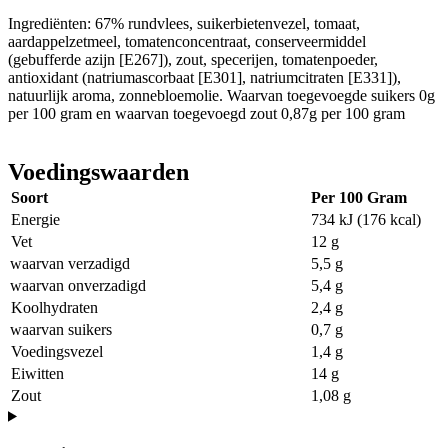
Ingrediënten: 67% rundvlees, suikerbietenvezel, tomaat,
aardappelzetmeel, tomatenconcentraat, conserveermiddel
(gebufferde azijn [E267]), zout, specerijen, tomatenpoeder,
antioxidant (natriumascorbaat [E301], natriumcitraten [E331]),
natuurlijk aroma, zonnebloemolie. Waarvan toegevoegde suikers 0g
per 100 gram en waarvan toegevoegd zout 0,87g per 100 gram
Voedingswaarden
Soort
Per 100 Gram
Energie
734 kJ (176 kcal)
Vet
12 g
waarvan verzadigd
5,5 g
waarvan onverzadigd
5,4 g
Koolhydraten
2,4 g
waarvan suikers
0,7 g
Voedingsvezel
1,4 g
Eiwitten
14 g
Zout
1,08 g