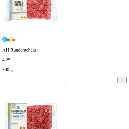
AH Rundergehakt
4
.
25
300 g