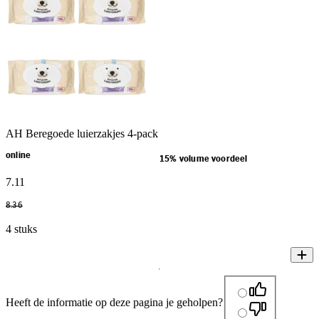
AH Beregoede luierzakjes 4-pack
online
15% volume voordeel
7
.
11
8
.
36
4 stuks
Heeft de informatie op deze pagina je geholpen?