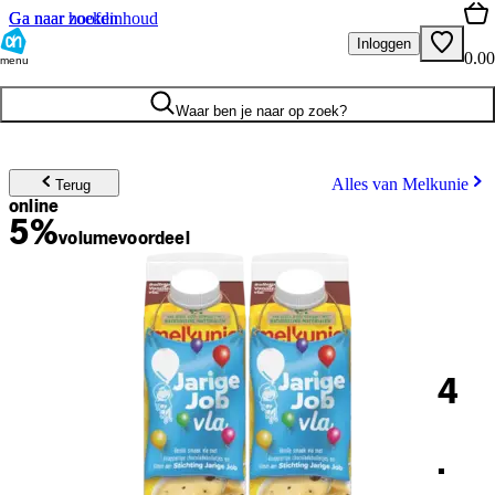
Ga naar hoofdinhoud
Ga naar zoeken
Inloggen
0.00
menu
Waar ben je naar op zoek?
Alles van Melkunie
Terug
online
5%
volume
voordeel
4
.