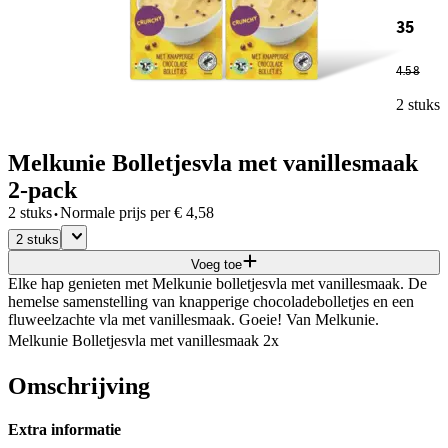
35
4
.
58
2 stuks
Melkunie Bolletjesvla met vanillesmaak
2-pack
·
2 stuks
Normale prijs per
€
4,58
2 stuks
Voeg toe
Elke hap genieten met Melkunie bolletjesvla met vanillesmaak. De
hemelse samenstelling van knapperige chocoladebolletjes en een
fluweelzachte vla met vanillesmaak. Goeie! Van Melkunie.
Melkunie Bolletjesvla met vanillesmaak 2x
Omschrijving
Extra informatie