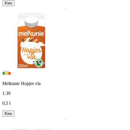
Kies
Melkunie Hopjes vla
1
.
39
0,5 l
Kies