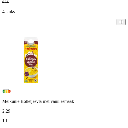
9
.
16
4 stuks
Melkunie Bolletjesvla met vanillesmaak
2
.
29
1 l