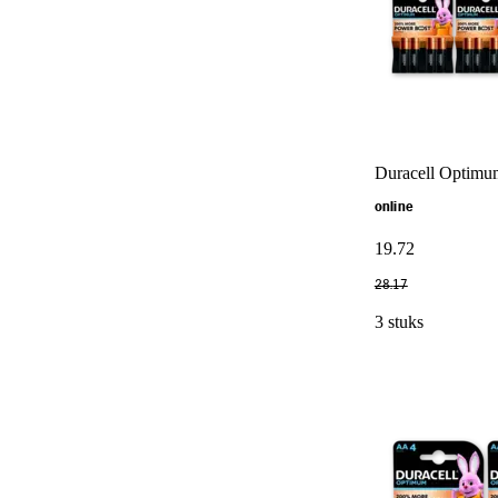
Duracell Optimum
online
19
.
72
28
.
17
3 stuks