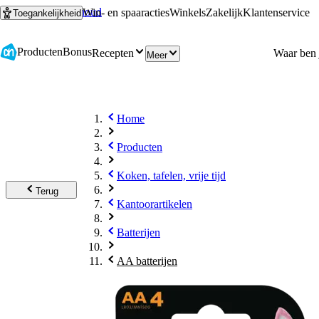
Ga naar hoofdinhoud
Ga naar zoeken
Win- en spaaracties
Winkels
Zakelijk
Klantenservice
Toegankelijkheid
Producten
Bonus
Recepten
Meer
Home
Producten
Koken, tafelen, vrije tijd
Terug
Kantoorartikelen
Batterijen
AA batterijen