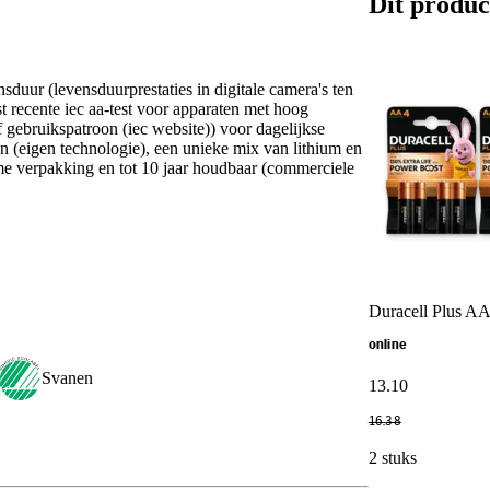
Dit produc
nsduur (levensduurprestaties in digitale camera's ten
 recente iec aa-test voor apparaten met hoog
f gebruikspatroon (iec website)) voor dagelijkse
n (eigen technologie), een unieke mix van lithium en
me verpakking en tot 10 jaar houdbaar (commerciele
Duracell Plus AA
online
Svanen
13
.
10
16
.
38
2 stuks