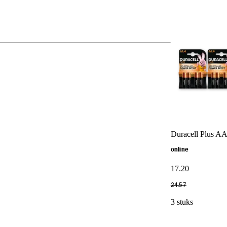
Duracell Plus AA
online
17
.
20
24
.
57
3 stuks