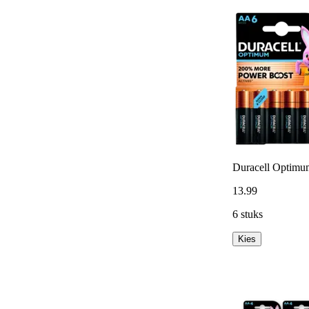
Duracell Optimum
13
.
99
6 stuks
Kies