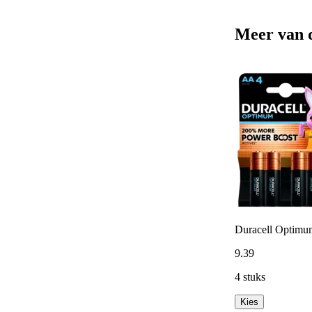
Meer van 
Duracell Optimum
9
.
39
4 stuks
Kies