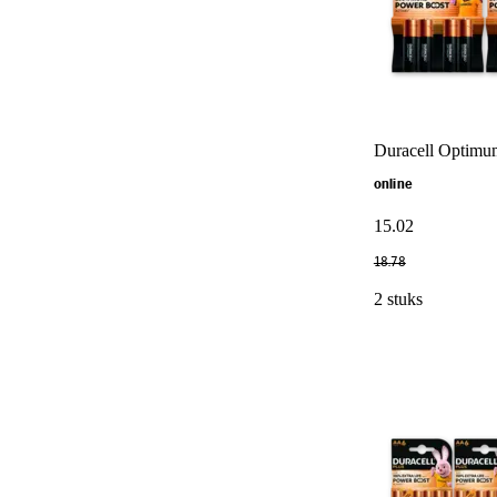
Duracell Optimum
online
15
.
02
18
.
78
2 stuks