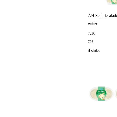
AH Selleriesalad
online
7
.
16
7
.
96
4 stuks