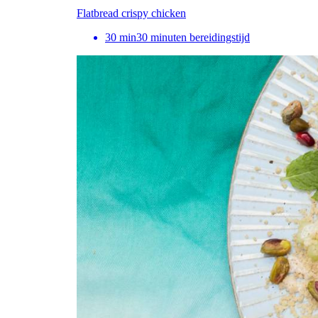
Flatbread crispy chicken
30
min
30 minuten bereidingstijd