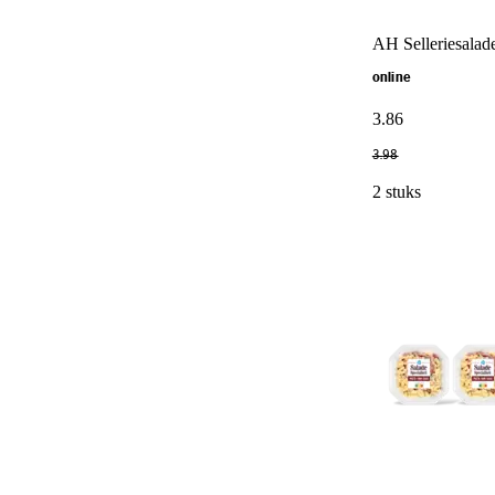
AH Selleriesalad
online
3
.
86
3
.
98
2 stuks