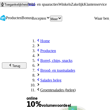
Ga naar hoofdinhoud
Ga naar zoeken
Win- en spaaracties
Winkels
Zakelijk
Klantenservice
Toegankelijkheid
Producten
Bonus
Recepten
Meer
Home
Producten
Borrel, chips, snacks
Terug
Brood- en toastsalades
Salades beleg
Groentesalades (beleg)
online
10%
volume
voordeel