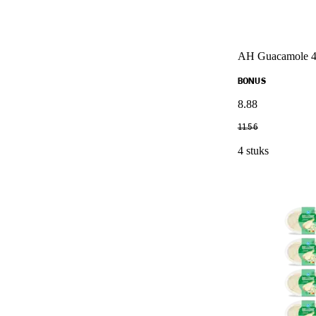
AH Guacamole 4
BONUS
8
.
88
11
.
56
4 stuks