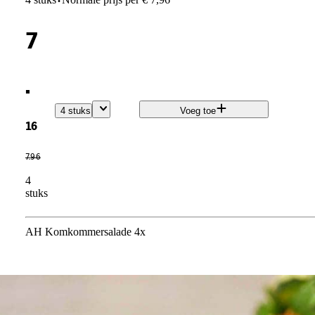
·
7
.
4 stuks
Voeg toe
16
7
.
96
4
stuks
AH Komkommersalade 4x