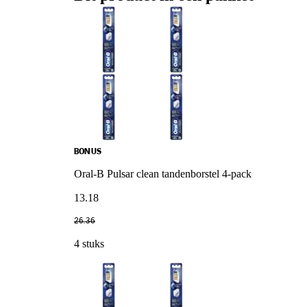
BONUS
Oral-B Pulsar clean tandenborstel 4-pack
13
.
18
26
.
36
4 stuks