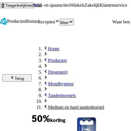
Ga naar hoofdinhoud
Ga naar zoeken
Win- en spaaracties
Winkels
Zakelijk
Klantenservice
Toegankelijkheid
Producten
Bonus
Recepten
Meer
Home
Producten
Drogisterij
Terug
Mondhygiene
Tandenborstels
Medium en hard tandenborstel
50%
korting