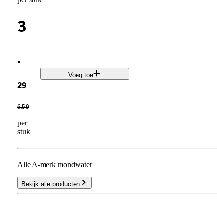
3
.
Voeg toe
29
6
.
59
per
stuk
Alle A-merk mondwater
Bekijk alle producten