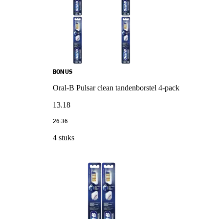
BONUS
Oral-B Pulsar clean tandenborstel 4-pack
13
.
18
26
.
36
4 stuks