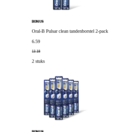
BONUS
Oral-B Pulsar clean tandenborstel 2-pack
6
.
59
13
.
18
2 stuks
BONUS