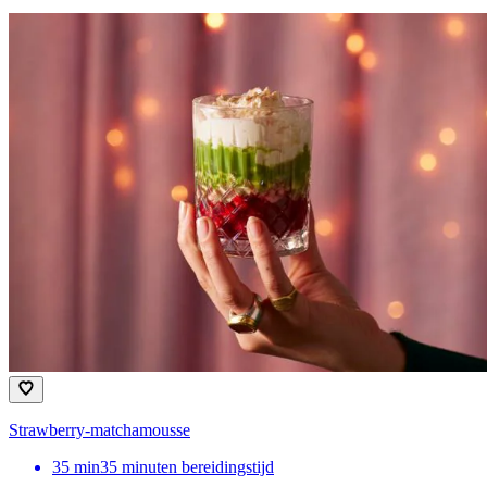
Strawberry-matchamousse
35
min
35 minuten bereidingstijd