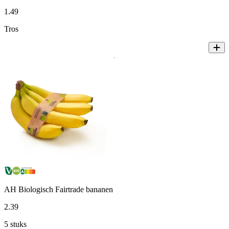
1
.
49
Tros
AH Biologisch Fairtrade bananen
2
.
39
5 stuks