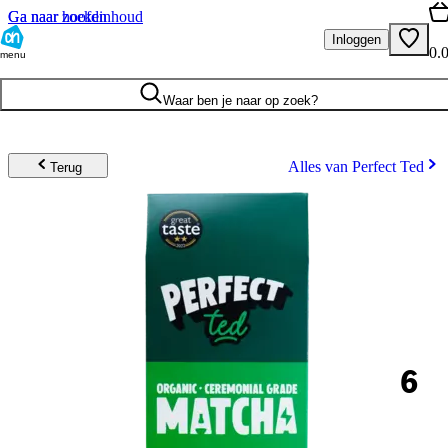
Ga naar hoofdinhoud
Ga naar zoeken
Inloggen
0.
menu
Waar ben je naar op zoek?
Alles van Perfect Ted
Terug
6
.