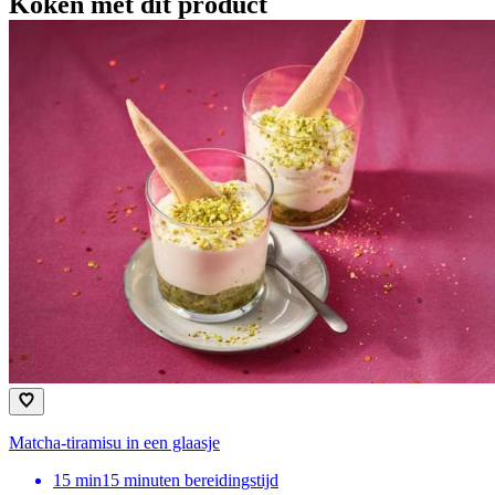
Koken met dit product
Matcha-tiramisu in een glaasje
15
min
15 minuten bereidingstijd