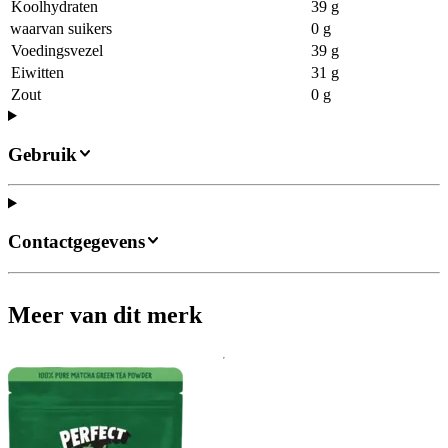
Koolhydraten
39 g
waarvan suikers
0 g
Voedingsvezel
39 g
Eiwitten
31 g
Zout
0 g
Gebruik
Contactgegevens
Meer van dit merk