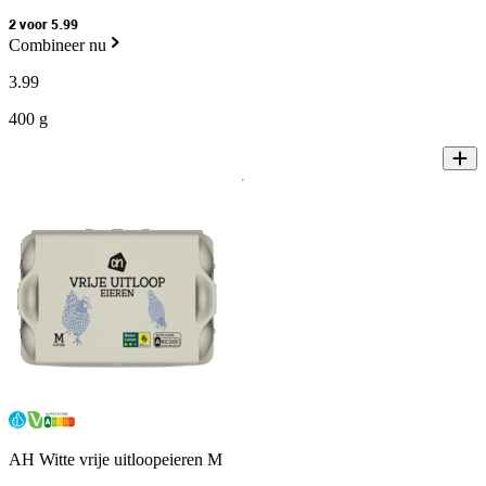
2 voor 5.99
Combineer nu
3
.
99
400 g
AH Witte vrije uitloopeieren M