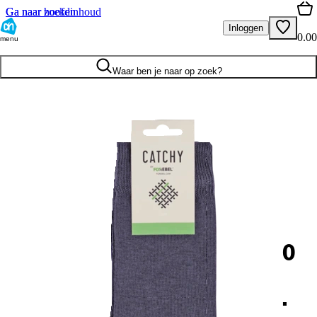
Ga naar hoofdinhoud
Ga naar zoeken
Inloggen
0.00
menu
Waar ben je naar op zoek?
0
.