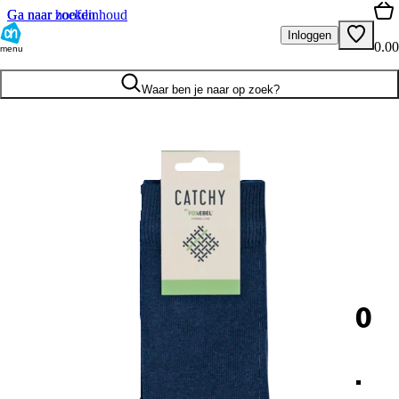
Ga naar hoofdinhoud
Ga naar zoeken
Inloggen
0.00
menu
Waar ben je naar op zoek?
0
.