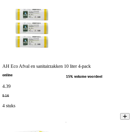
AH Eco Afval en sanitairzakken 10 liter 4-pack
online
15% volume voordeel
4
.
39
5
.
16
4 stuks