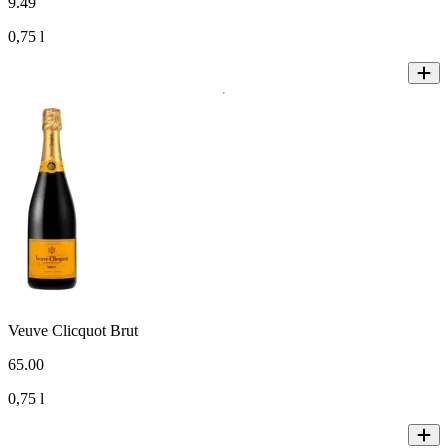
9
.
49
0,75 l
Veuve Clicquot Brut
65
.
00
0,75 l