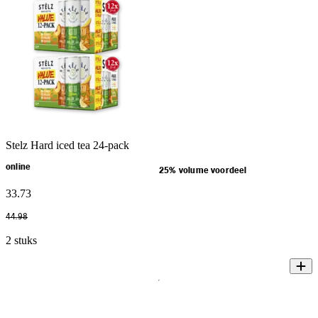
Stelz Hard iced tea 24-pack
online
25% volume voordeel
33
.
73
44
.
98
2 stuks