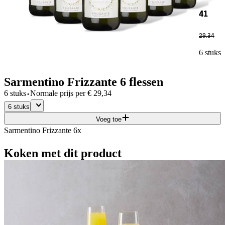
41
29
.
34
6 stuks
Sarmentino Frizzante 6 flessen
·
6 stuks
Normale prijs per
€
29,34
6 stuks
Voeg toe
Sarmentino Frizzante 6x
Koken met dit product