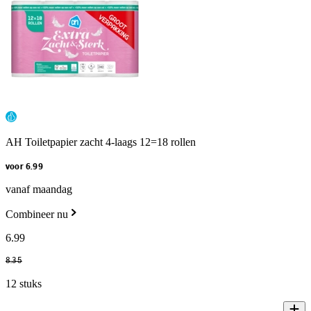
AH Toiletpapier zacht 4-laags 12=18 rollen
voor 6.99
vanaf maandag
Combineer nu
6
.
99
8
.
35
12 stuks