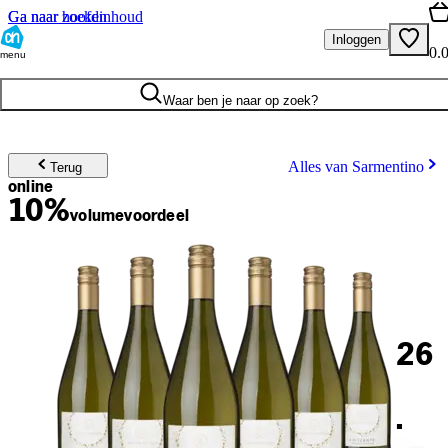
Ga naar hoofdinhoud
Ga naar zoeken
Inloggen
0.
menu
Waar ben je naar op zoek?
Alles van Sarmentino
Terug
online
10%
volume
voordeel
26
.