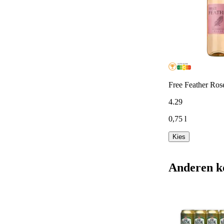
Free Feather Rosé
4
.
29
0,75 l
Kies
Anderen k