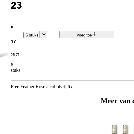
23
.
6 stuks
Voeg toe
17
25
.
74
6
stuks
Free Feather Rosé alcoholvrij 6x
Meer van 