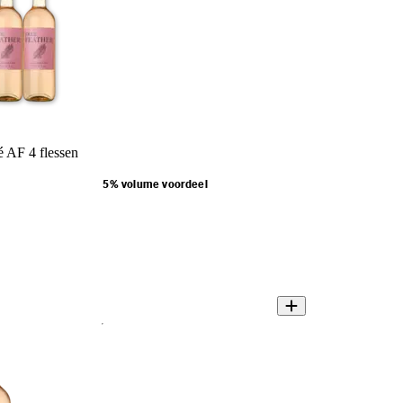
é AF 4 flessen
5% volume voordeel