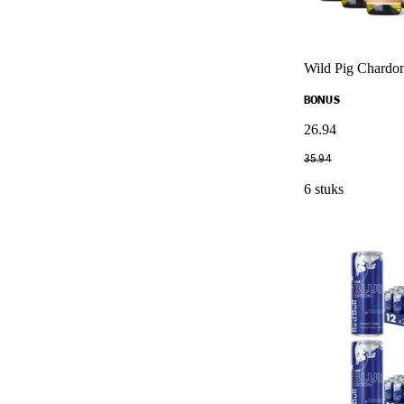
Wild Pig Chardon
BONUS
26
.
94
35
.
94
6 stuks