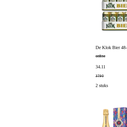
De Klok Bier 48
online
34
.
11
37
.
90
2 stuks