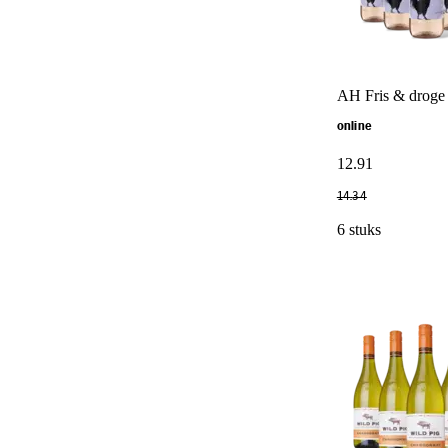
AH Fris & droge F
online
12
.
91
14
.
34
6 stuks