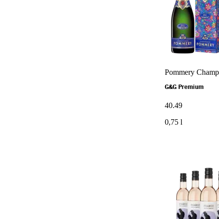
Pommery Champa
G&G Premium
40
.
49
0,75 l