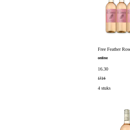
Free Feather Ros
online
16
.
30
17
.
16
4 stuks