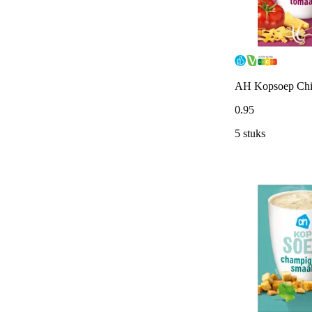
AH Kopsoep Chi
0
.
95
5 stuks