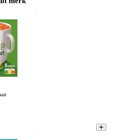
dit merk
aat