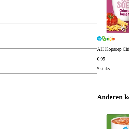
AH Kopsoep Chi
0
.
95
5 stuks
Anderen k