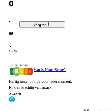
0
.
Voeg toe
95
5
stuks
Wat is Nutri-Score?
Hartig tussendoortje voor ieder moment.
Rijk en krachtig van smaak
5 zakjes