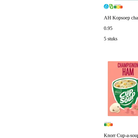
AH Kopsoep ch
0
.
95
5 stuks
Knorr Cup-a-sou