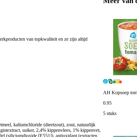
Meer van 
erkproducten van topkwaliteit en ze zijn altijd
AH Kopsoep tom
0
.
95
5 stuks
meel, kaliumchloride (dieetzout), zout, natuurlijk
gistextract, suiker, 2,4% kippenvlees, 1% kippenvet,
del (siliciumdioxide [E551]), antioxidant (extracten