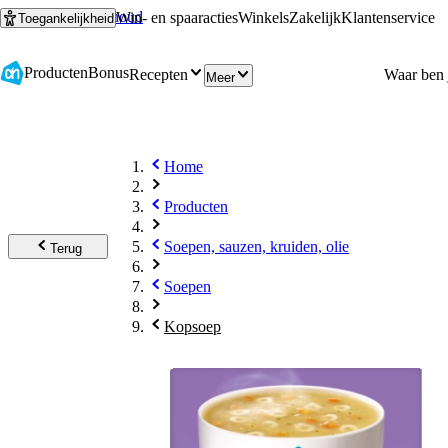
Ga naar hoofdinhoud
Ga naar zoeken
Win- en spaaracties
Winkels
Zakelijk
Klantenservice
Toegankelijkheid
Producten
Bonus
Recepten
Meer
Home
Producten
Soepen, sauzen, kruiden, olie
Terug
Soepen
Kopsoep