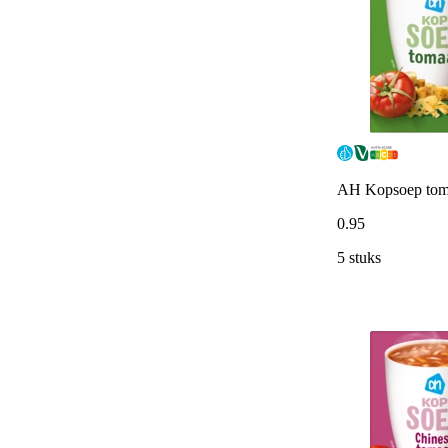
AH Kopsoep tom
0
.
95
5 stuks