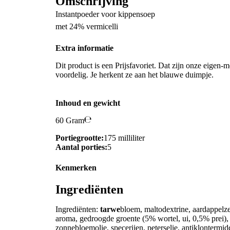
Omschrijving
Instantpoeder voor kippensoep
met 24% vermicelli
Extra informatie
Dit product is een Prijsfavoriet. Dat zijn onze eigen-m
voordelig. Je herkent ze aan het blauwe duimpje.
Inhoud en gewicht
60 Gram
Portiegrootte:
175 milliliter
Aantal porties:
5
Kenmerken
Ingrediënten
Ingrediënten:
tarwe
bloem, maltodextrine, aardappelzet
aroma, gedroogde groente (5% wortel, ui, 0,5% prei), 
zonnebloemolie, specerijen, peterselie, antiklontermid