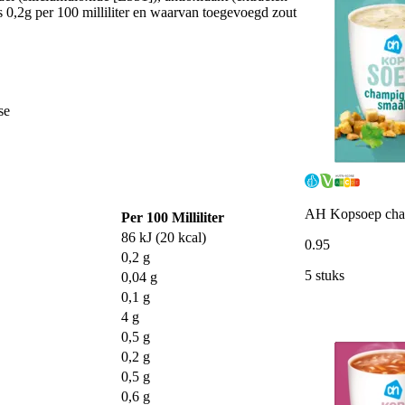
 0,2g per 100 milliliter en waarvan toegevoegd zout
se
AH Kopsoep ch
Per 100 Milliliter
86 kJ (20 kcal)
0
.
95
0,2 g
5 stuks
0,04 g
0,1 g
4 g
0,5 g
0,2 g
0,5 g
0,6 g