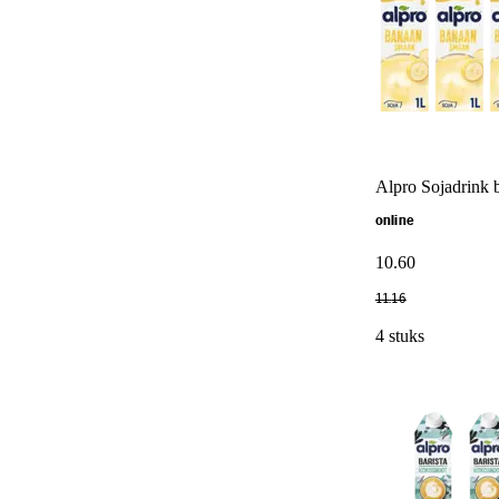
Alpro Sojadrink 
online
10
.
60
11
.
16
4 stuks