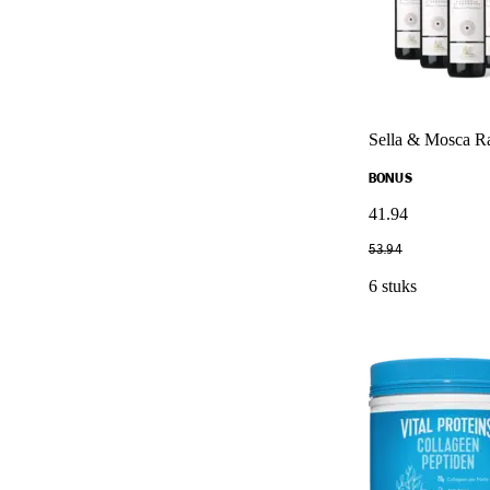
Sella & Mosca Ra
BONUS
41
.
94
53
.
94
6 stuks