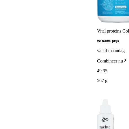
Vital proteins Co
2e halve prijs
vanaf maandag
Combineer nu
49
.
95
567 g