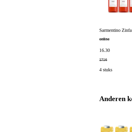
Sarmentino Zinfa
online
16
.
30
17
.
16
4 stuks
Anderen k