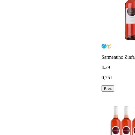
Sarmentino Zinfa
4
.
29
0,75 l
Kies