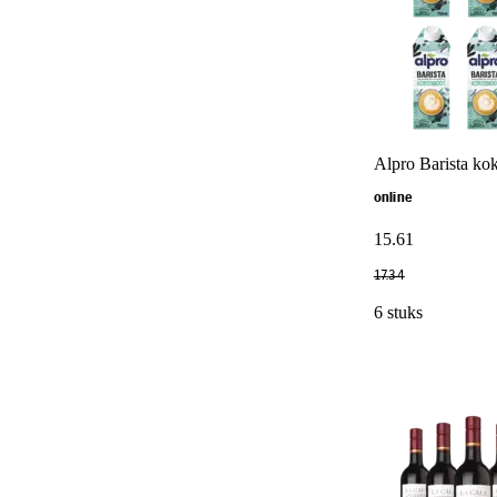
Alpro Barista ko
online
15
.
61
17
.
34
6 stuks