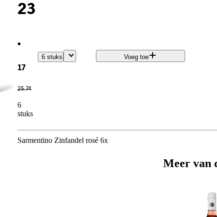
23
.
6 stuks
Voeg toe
17
25
.
74
6
stuks
Sarmentino Zinfandel rosé 6x
Meer van 