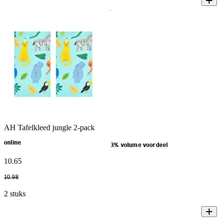
AH Tafelkleed jungle 2-pack
online
3% volume voordeel
10
.
65
10
.
98
2 stuks