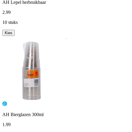
AH Lepel herbruikbaar
2
.
99
10 stuks
Kies
AH Bierglazen 300ml
1
.
99