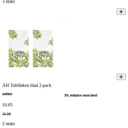
3 stuks
AH Tafellaken blad 2-pack
online
3% volume voordeel
10
.
65
10
.
98
2 stuks