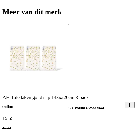
Meer van dit merk
AH Tafellaken goud stip 138x220cm 3-pack
online
5% volume voordeel
15
.
65
16
.
47