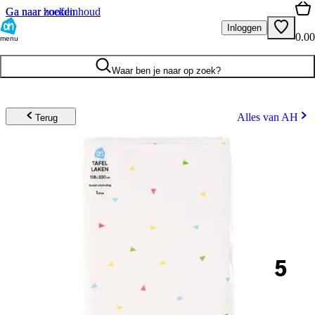
Ga naar hoofdinhoud
Ga naar zoeken
Inloggen
0.00
menu
Waar ben je naar op zoek?
Alles van AH
Terug
5
.