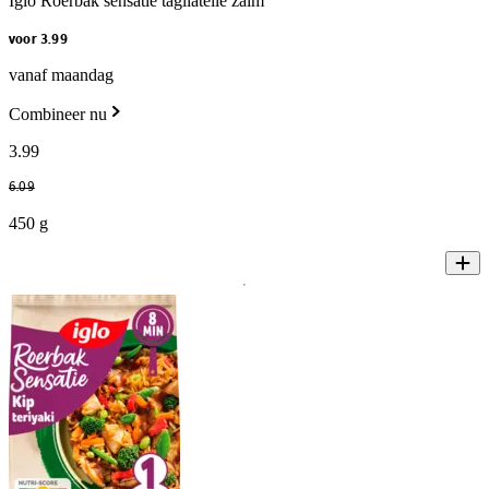
Iglo Roerbak sensatie tagliatelle zalm
voor 3.99
vanaf maandag
Combineer nu
3
.
99
6
.
09
450 g