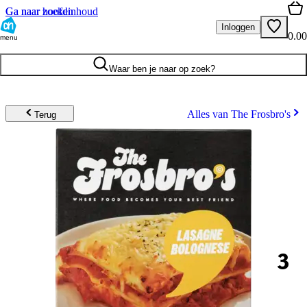
Ga naar hoofdinhoud
Ga naar zoeken
Inloggen
0.00
menu
Waar ben je naar op zoek?
Alles van The Frosbro's
Terug
3
.