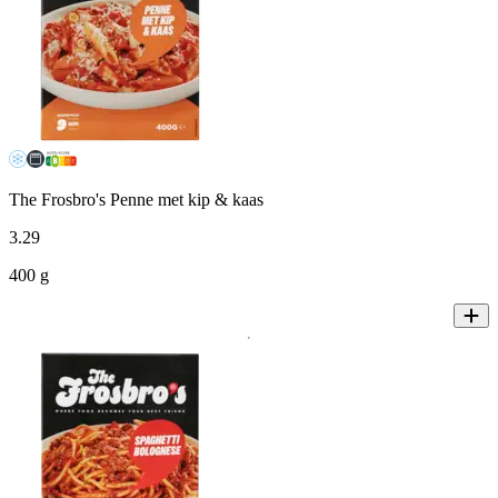
The Frosbro's Penne met kip & kaas
3
.
29
400 g