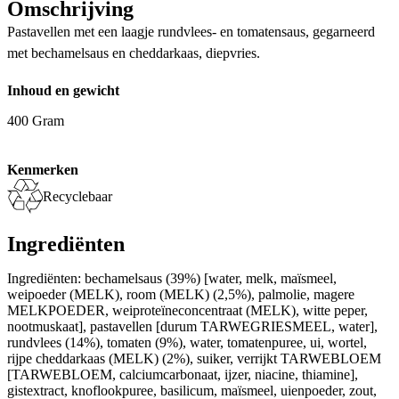
Omschrijving
Pastavellen met een laagje rundvlees- en tomatensaus, gegarneerd
met bechamelsaus en cheddarkaas, diepvries.
Inhoud en gewicht
400 Gram
Kenmerken
Recyclebaar
Ingrediënten
Ingrediënten: bechamelsaus (39%) [water, melk, maïsmeel,
weipoeder (MELK), room (MELK) (2,5%), palmolie, magere
MELKPOEDER, weiproteïneconcentraat (MELK), witte peper,
nootmuskaat], pastavellen [durum TARWEGRIESMEEL, water],
rundvlees (14%), tomaten (9%), water, tomatenpuree, ui, wortel,
rijpe cheddarkaas (MELK) (2%), suiker, verrijkt TARWEBLOEM
[TARWEBLOEM, calciumcarbonaat, ijzer, niacine, thiamine],
gistextract, knoflookpuree, basilicum, maïsmeel, uienpoeder, zout,