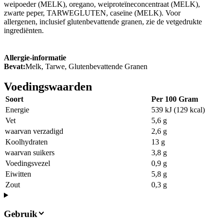
weipoeder (MELK), oregano, weiproteïneconcentraat (MELK),
zwarte peper, TARWEGLUTEN, caseïne (MELK). Voor
allergenen, inclusief glutenbevattende granen, zie de vetgedrukte
ingrediënten.
Allergie-informatie
Bevat:
Melk, Tarwe, Glutenbevattende Granen
Voedingswaarden
Soort
Per 100 Gram
Energie
539 kJ (129 kcal)
Vet
5,6 g
waarvan verzadigd
2,6 g
Koolhydraten
13 g
waarvan suikers
3,8 g
Voedingsvezel
0,9 g
Eiwitten
5,8 g
Zout
0,3 g
Gebruik