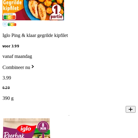
Iglo Ping & klaar gegrilde kipfilet
voor 3.99
vanaf maandag
Combineer nu
3
.
99
6
.
29
390 g