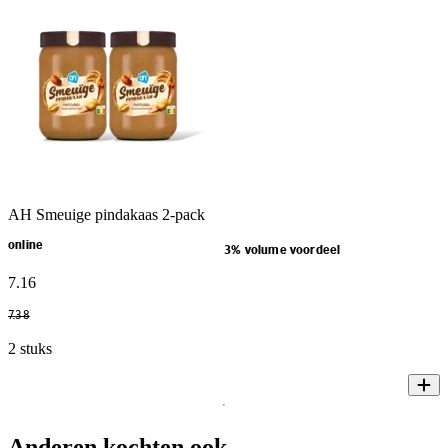
AH Smeuige pindakaas 2-pack
online
3% volume voordeel
7
.
16
7
.
38
2 stuks
Anderen kochten ook