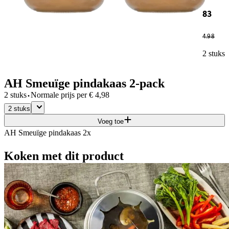
83
4
.
98
2 stuks
AH Smeuïge pindakaas 2-pack
·
2 stuks
Normale prijs per
€
4,98
2 stuks
Voeg toe
AH Smeuïge pindakaas 2x
Koken met dit product