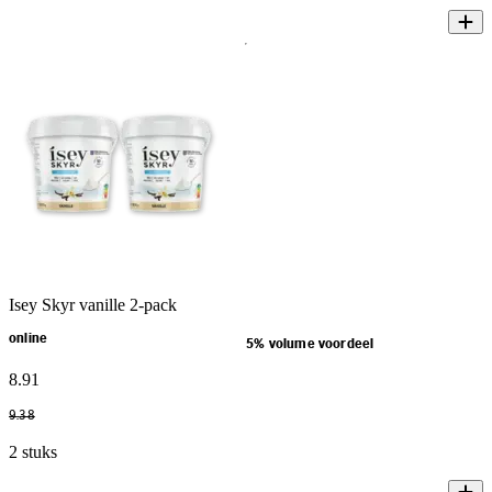
Isey Skyr vanille 2-pack
online
5% volume voordeel
8
.
91
9
.
38
2 stuks