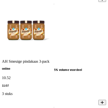
AH Smeuige pindakaas 3-pack
online
5% volume voordeel
10
.
52
11
.
07
3 stuks