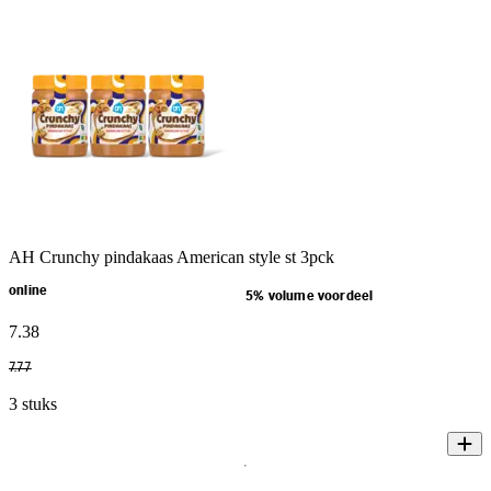
AH Crunchy pindakaas American style st 3pck
online
5% volume voordeel
7
.
38
7
.
77
3 stuks