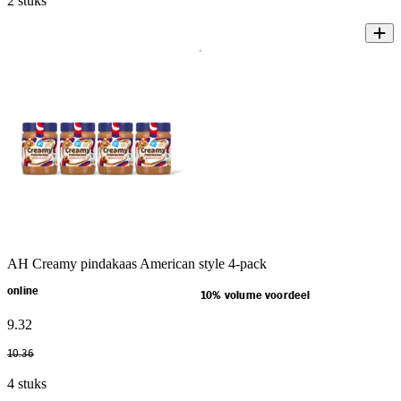
2 stuks
AH Creamy pindakaas American style 4-pack
online
10% volume voordeel
9
.
32
10
.
36
4 stuks