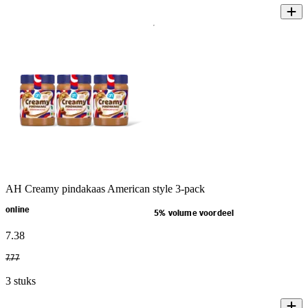
AH Creamy pindakaas American style 3-pack
online
5% volume voordeel
7
.
38
7
.
77
3 stuks