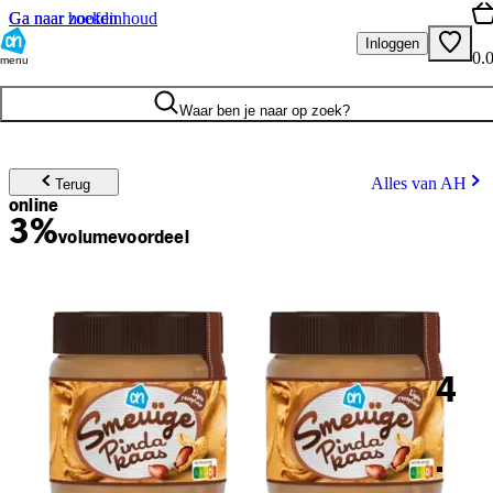
Ga naar hoofdinhoud
Ga naar zoeken
Inloggen
0.
menu
Waar ben je naar op zoek?
Alles van AH
Terug
online
3%
volume
voordeel
4
.