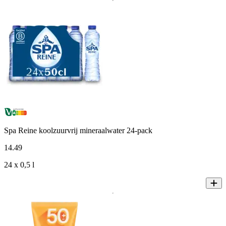
Spa Reine koolzuurvrij mineraalwater 24-pack
14
.
49
24 x 0,5 l