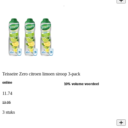
Teisseire Zero citroen limoen siroop 3-pack
online
10% volume voordeel
11
.
74
13
.
05
3 stuks