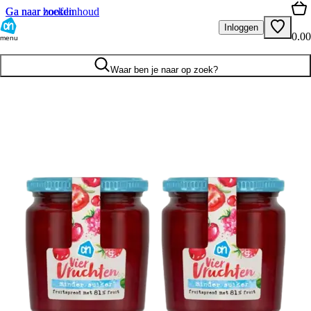
Ga naar hoofdinhoud
Ga naar zoeken
Inloggen
0.00
menu
Waar ben je naar op zoek?