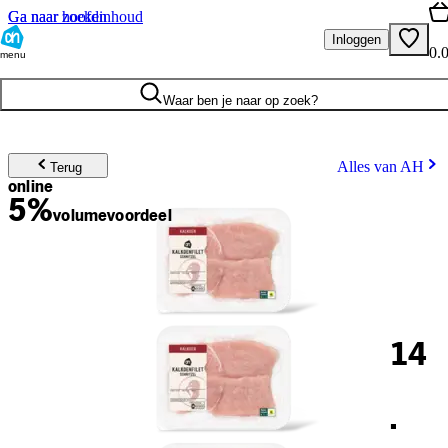
Ga naar hoofdinhoud
Ga naar zoeken
Inloggen
0.
menu
Waar ben je naar op zoek?
Alles van AH
Terug
online
5%
volume
voordeel
14
.