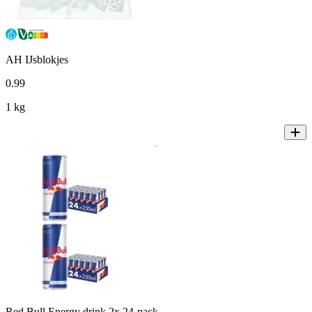
AH IJsblokjes
0
.
99
1 kg
Red Bull Energy drink 2x 24-pack