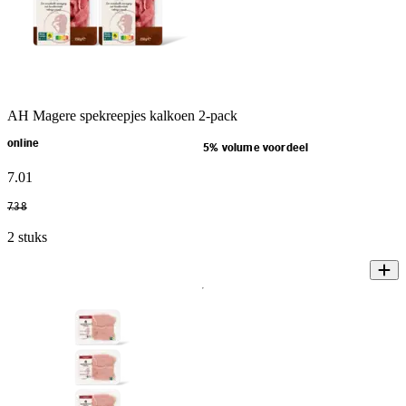
AH Magere spekreepjes kalkoen 2-pack
online
5% volume voordeel
7
.
01
7
.
38
2 stuks