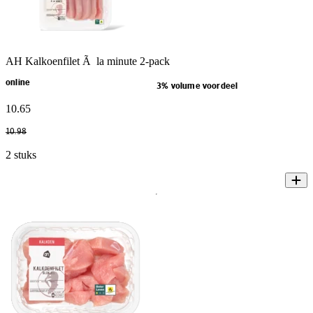
AH Kalkoenfilet Ã la minute 2-pack
online
3% volume voordeel
10
.
65
10
.
98
2 stuks