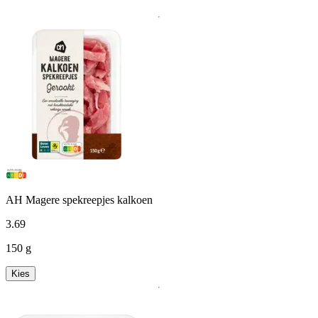
AH Magere spekreepjes kalkoen
3
.
69
150 g
Kies