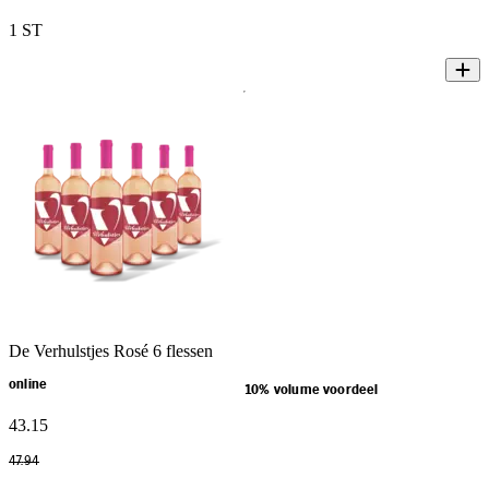
1 ST
De Verhulstjes Rosé 6 flessen
online
10% volume voordeel
43
.
15
47
.
94