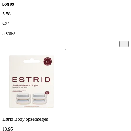
BONUS
5
.
58
8
.
37
3 stuks
Estrid Body opzetmesjes
13
.
95