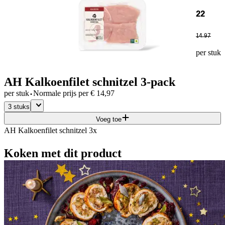
22
14
.
97
per stuk
AH Kalkoenfilet schnitzel 3-pack
·
per stuk
Normale prijs per
€
14,97
3 stuks
Voeg toe
AH Kalkoenfilet schnitzel 3x
Koken met dit product