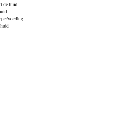
t de huid
huid
iepe?voeding
 huid