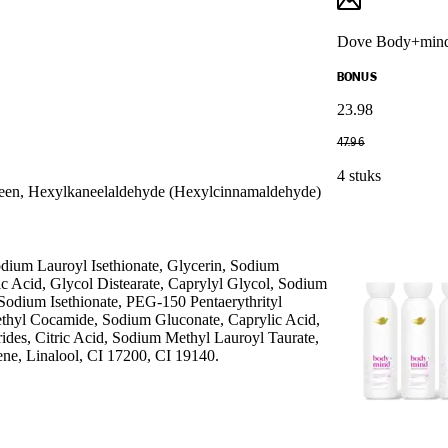
Dove Body+mind 
BONUS
23
.
98
47
.
96
4 stuks
oneen, Hexylkaneelaldehyde (Hexylcinnamaldehyde)
um Lauroyl Isethionate, Glycerin, Sodium
c Acid, Glycol Distearate, Caprylyl Glycol, Sodium
Sodium Isethionate, PEG-150 Pentaerythrityl
ethyl Cocamide, Sodium Gluconate, Caprylic Acid,
des, Citric Acid, Sodium Methyl Lauroyl Taurate,
ne, Linalool, CI 17200, CI 19140.