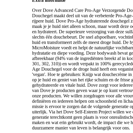
Extra informatie
Over Dove Advanced Care Pro-Age Verzorgende Do
Douchegel maakt deel uit van de verbeterde Pro-Age-
rijpere huid. Dove Pro-Age hydraterende douchegel zor
maak je je huid niet alleen schoon, maar wordt deze o
en hydrateert. De superieure verzorging van deze sulf
slechts één douchebeurt. De snel afspoelbare, vochtin
huid en transformeert zelfs de meest droge huid. De
MicroMoisture voedt en helpt de natuurlijke vochtbarr
hydratatie en diepe voeding. Deze bodywash bevat gee
afbreekbaar (94% van de ingrediënten breekt af in k
301, 302, 310)) en wordt verpakt in 100% gerecyclede 
Age Douchegel voor de droge huid heeft een veganisti
'vegan'. Hoe te gebruiken: Knijp wat douchecrème i
op je huid en geniet van het rijke schuim en de frisse
gehydrateerde en vitale huid. Dove zorgt voor iedere
van Dove je producten geven waar je op kunt vertrou
onze producten. We willen zorgdragen voor alle vr
definiëren en iedereen helpen om schoonheid en licha
missie is ervoor te zorgen dat de volgende generatie o
uiterlijk. Via het Dove Self-Esteem Project willen we
generatie terechtkomt geen plaats is voor onrealisti
maken en wat erin gebruikt wordt, de impact die we h
duurzamere manier van leven is belangrijk voor ons.