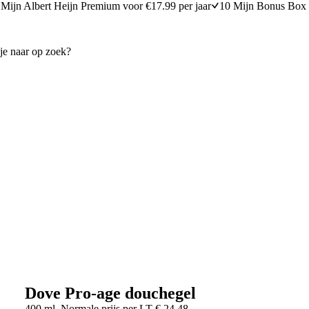
Mijn Albert Heijn Premium voor €17.99 per jaar
10 Mijn Bonus Box 
Dove Pro-age douchegel
400 ml
Normale prijs per
LT
€
24,48