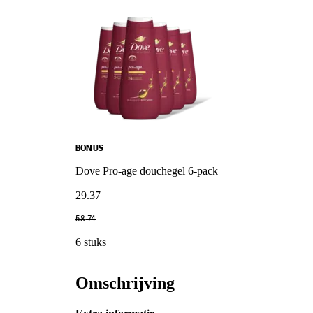
BONUS
Dove Pro-age douchegel 6-pack
29
.
37
58
.
74
6 stuks
Omschrijving