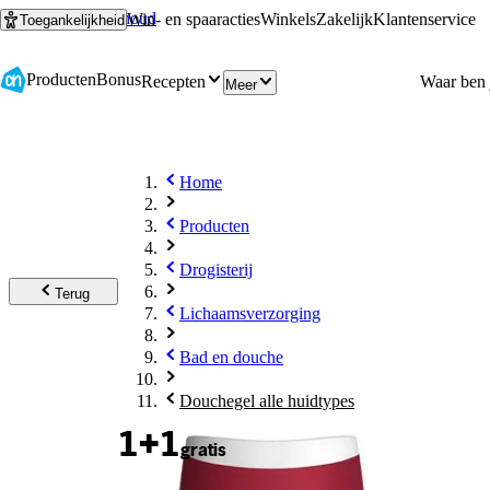
Ga naar hoofdinhoud
Ga naar zoeken
Win- en spaaracties
Winkels
Zakelijk
Klantenservice
Toegankelijkheid
Producten
Bonus
Recepten
Meer
Home
Producten
Drogisterij
Terug
Lichaamsverzorging
Bad en douche
Douchegel alle huidtypes
1+1
gratis