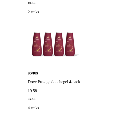
19
.
58
2 stuks
BONUS
Dove Pro-age douchegel 4-pack
19
.
58
39
.
16
4 stuks