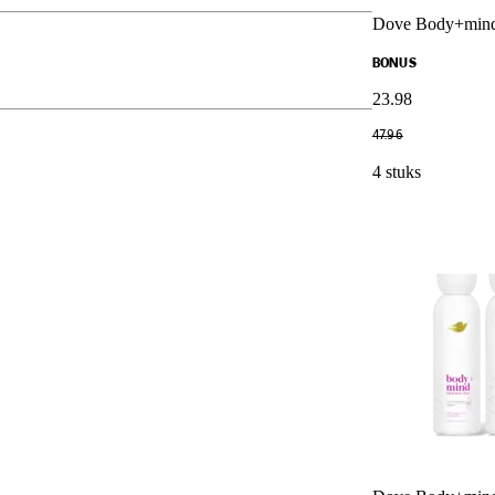
Dove Body+mind 
BONUS
23
.
98
47
.
96
4 stuks