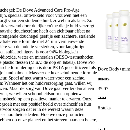
uchegel: De Dove Advanced Care Pro-Age
lijn, speciaal ontwikkeld voor vrouwen met een
gt voor een stralende huid, zowel nu als later. Zo
ok verwend door de rijke crème die je huid verzorgt
aatvrije douchecrème heeft een zichtbaar effect na
brengende douchegel geeft je een zachtere, stralende
 hydraterende formule met 24-uur vernieuwende
ière van de huid te versterken, voor langdurige
n sulfaatreinigers, is voor 94% biologisch
ooldioxide, water en mineralen (OESO-testmethoden
plastic flessen (M.u.v. de dop en labels). Dove Pro-
sche formulering en is door PETA gecertificeerd als
Dove Body+mind 
n je handpalmen. Masseer de luxe schuimende formule
 geur. Spoel af met warm water voor een zachte,
BONUS
en: Wanneer het om huidverzorging gaat, willen wij
wen. Maar de zorg van Dove gaat verder dan alleen
35
.
97
ouwen, we willen schoonheidsnormen opnieuw
amsbeeld op een positieve manier te ervaren. Onze
71
.
94
pgroeit met een positief beeld over zichzelf en hun
6 stuks
 ervoor zorgen dat er in de wereld waarin deze
sche schoonheidsidealen. Hoe we onze producten
ebben op onze planeet en het streven naar een betere,