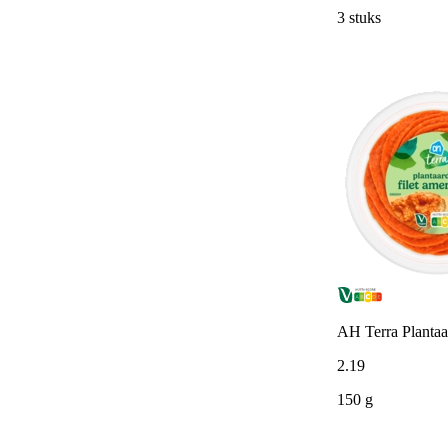
3 stuks
AH Terra Plantaar
2
.
19
150 g