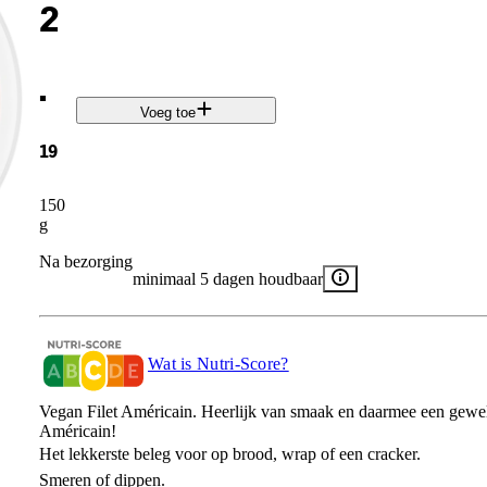
2
.
Voeg toe
19
150
g
Na bezorging
minimaal 5 dagen houdbaar
Wat is Nutri-Score?
Vegan Filet Américain. Heerlijk van smaak en daarmee een geweldi
Américain!
Het lekkerste beleg voor op brood, wrap of een cracker.
Smeren of dippen.