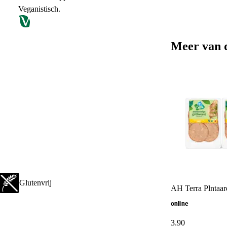
Veganistisch.
Meer van 
Glutenvrij
AH Terra Plntaard
online
3
.
90