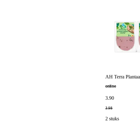
AH Terra Plantaa
online
3
.
90
3
.
98
2 stuks