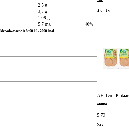
7
.
96
2,5 g
4 stuks
3,7 g
1,08 g
5,7 mg
40%
de volwassene is 8400 kJ / 2000 kcal
AH Terra Plntaard
online
5
.
79
5
.
97