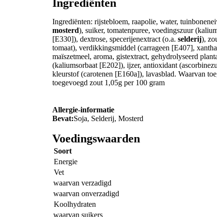
Ingrediënten
Ingrediënten: rijstebloem, raapolie, water, tuinbonenei
mosterd
), suiker, tomatenpuree, voedingszuur (kaliu
[E330]), dextrose, specerijenextract (o.a.
selderij
), z
tomaat), verdikkingsmiddel (carrageen [E407], xanth
maïszetmeel, aroma, gistextract, gehydrolyseerd planta
(kaliumsorbaat [E202]), ijzer, antioxidant (ascorbin
kleurstof (carotenen [E160a]), lavasblad. Waarvan t
toegevoegd zout 1,05g per 100 gram
Allergie-informatie
Bevat:
Soja, Selderij, Mosterd
Voedingswaarden
Soort
Energie
Vet
waarvan verzadigd
waarvan onverzadigd
Koolhydraten
waarvan suikers