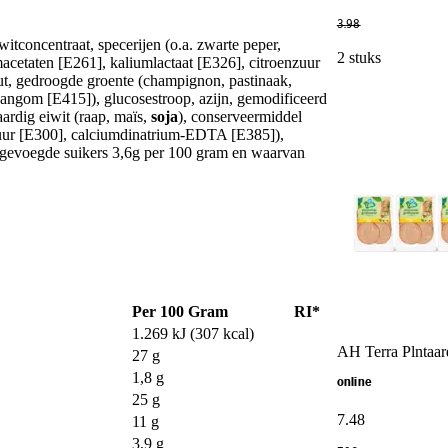
3
.
98
witconcentraat, specerijen (o.a. zwarte peper,
2 stuks
macetaten [E261], kaliumlactaat [E326], citroenzuur
out, gedroogde groente (champignon, pastinaak,
aangom [E415]), glucosestroop, azijn, gemodificeerd
ardig eiwit (raap, maïs,
soja
), conserveermiddel
ezuur [E300], calciumdinatrium-EDTA [E385]),
oegevoegde suikers 3,6g per 100 gram en waarvan
Per 100 Gram
RI*
1.269 kJ (307 kcal)
AH Terra Plntaard
27 g
1,8 g
online
25 g
7
.
48
11 g
3,9 g