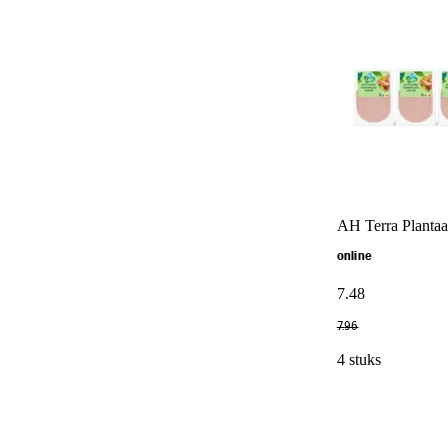
AH Terra Plantaa
online
7
.
48
7
.
96
4 stuks