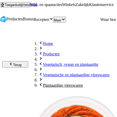
Ga naar hoofdinhoud
Ga naar zoeken
Win- en spaaracties
Winkels
Zakelijk
Klantenservice
Toegankelijkheid
Producten
Bonus
Recepten
Meer
Home
Producten
Vegetarisch, vegan en plantaardig
Terug
Vegetarische en plantaardige vleeswaren
Plantaardige vleeswaren