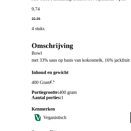
9
.
74
10
.
36
4 stuks
Omschrijving
Bowl
met 33% saus op basis van kokosmelk, 16% jackfruit 
Inhoud en gewicht
400 Gram
Portiegrootte:
400 gram
Aantal porties:
1
Kenmerken
Veganistisch