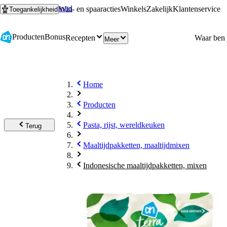
Ga naar hoofdinhoud
Ga naar zoeken
Win- en spaaracties
Winkels
Zakelijk
Klantenservice
Toegankelijkheid
Producten
Bonus
Recepten
Meer
Home
Producten
Pasta, rijst, wereldkeuken
Terug
Maaltijdpakketten, maaltijdmixen
Indonesische maaltijdpakketten, mixen