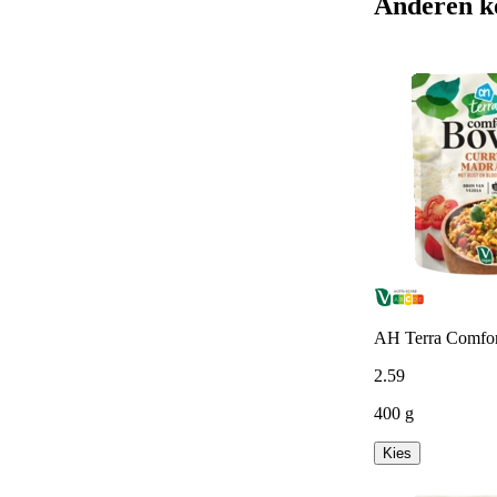
Anderen k
AH Terra Comfor
2
.
59
400 g
Kies