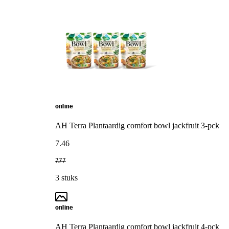
online
AH Terra Plantaardig comfort bowl jackfruit 3-pck
7
.
46
7
.
77
3 stuks
online
AH Terra Plantaardig comfort bowl jackfruit 4-pck