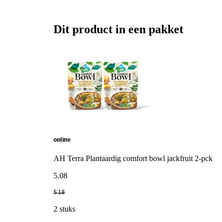
Dit product in een pakket
online
AH Terra Plantaardig comfort bowl jackfruit 2-pck
5
.
08
5
.
18
2 stuks