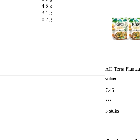
4,5 g
3,1 g
0,7 g
AH Terra Plantaa
online
7
.
46
7
.
77
3 stuks