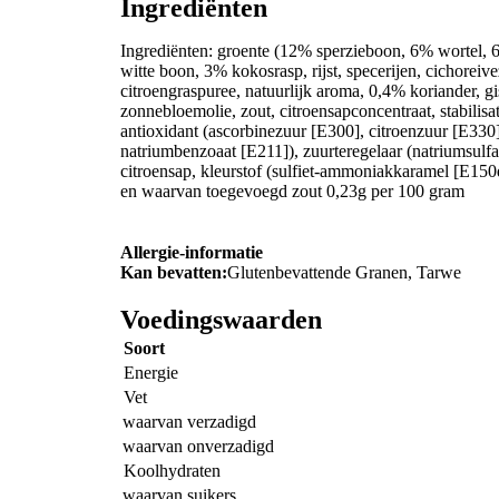
Ingrediënten
Ingrediënten: groente (12% sperzieboon, 6% wortel, 6
witte boon, 3% kokosrasp, rijst, specerijen, cichorei
citroengraspuree, natuurlijk aroma, 0,4% koriander, g
zonnebloemolie, zout, citroensapconcentraat, stabilis
antioxidant (ascorbinezuur [E300], citroenzuur [E330
natriumbenzoaat [E211]), zuurteregelaar (natriumsulfa
citroensap, kleurstof (sulfiet-ammoniakkaramel [E15
en waarvan toegevoegd zout 0,23g per 100 gram
Allergie-informatie
Kan bevatten:
Glutenbevattende Granen, Tarwe
Voedingswaarden
Soort
Energie
Vet
waarvan verzadigd
waarvan onverzadigd
Koolhydraten
waarvan suikers