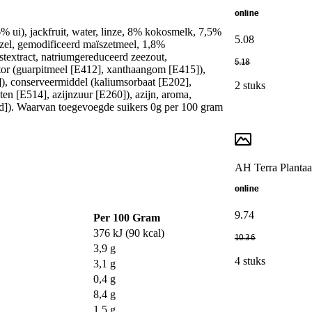
online
% ui), jackfruit, water, linze, 8% kokosmelk, 7,5%
5
.
08
vezel, gemodificeerd maïszetmeel, 1,8%
istextract, natriumgereduceerd zeezout,
5
.
18
ator (guarpitmeel [E412], xanthaangom [E415]),
]), conserveermiddel (kaliumsorbaat [E202],
2 stuks
ten [E514], azijnzuur [E260]), azijn, aroma,
0d]). Waarvan toegevoegde suikers 0g per 100 gram
AH Terra Plantaa
online
9
.
74
Per 100 Gram
376 kJ (90 kcal)
10
.
36
3,9 g
4 stuks
3,1 g
0,4 g
8,4 g
1,5 g