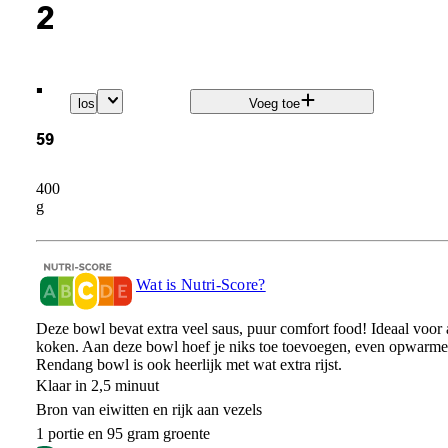
2
.
los
Voeg toe
59
400
g
Wat is Nutri-Score?
Deze bowl bevat extra veel saus, puur comfort food! Ideaal voor al
koken. Aan deze bowl hoef je niks toe toevoegen, even opwarmen
Rendang bowl is ook heerlijk met wat extra rijst.
Klaar in 2,5 minuut
Bron van eiwitten en rijk aan vezels
1 portie en 95 gram groente