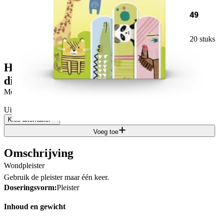
49
20 stuks
Hansaplast Kinderpleisters met
dierenmotief
·
Medisch hulpmiddel
20 stuks
Uit het assortiment
Kies alternatief
Voeg toe
Omschrijving
Wondpleister
Gebruik de pleister maar één keer.
Doseringsvorm:
Pleister
Inhoud en gewicht