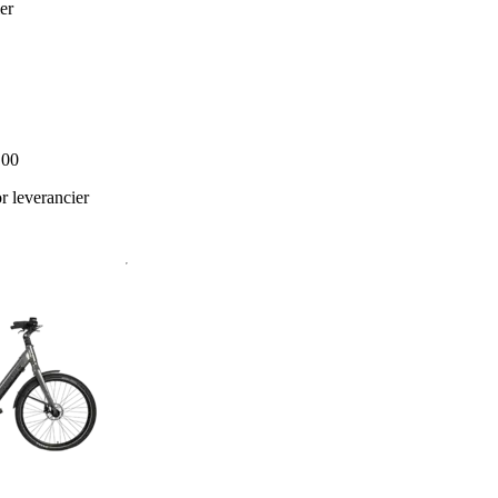
ier
.00
 leverancier