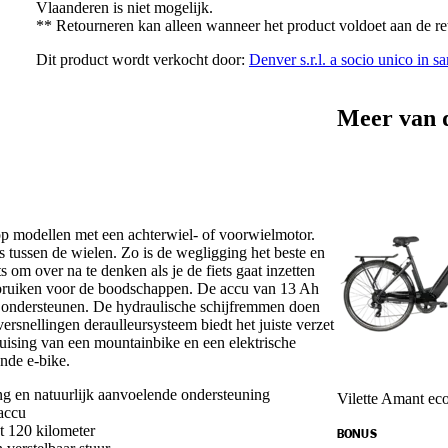
Vlaanderen is niet mogelijk.
** Retourneren kan alleen wanneer het product voldoet aan de r
Dit product wordt verkocht door:
Denver s.r.l. a socio unico i
Meer van 
op modellen met een achterwiel- of voorwielmotor.
es tussen de wielen. Zo is de wegligging het beste en
s om over na te denken als je de fiets gaat inzetten
ebruiken voor de boodschappen. De accu van 13 Ah
 ondersteunen. De hydraulische schijfremmen doen
rsnellingen deraulleursysteem biedt het juiste verzet
kruising van een mountainbike en een elektrische
ende e-bike.
g en natuurlijk aanvoelende ondersteuning
Vilette Amant eco
accu
t 120 kilometer
BONUS