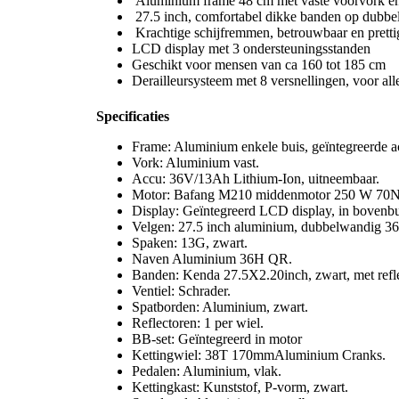
Aluminium frame 48 cm met vaste voorvork en 
27.5 inch, comfortabel dikke banden op dubbe
Krachtige schijfremmen, betrouwbaar en pretti
LCD display met 3 ondersteuningsstanden
Geschikt voor mensen van ca 160 tot 185 cm
Derailleursysteem met 8 versnellingen, voor all
Specificaties
Frame: Aluminium enkele buis, geïntegreerde a
Vork: Aluminium vast.
Accu: 36V/13Ah Lithium-Ion, uitneembaar.
Motor: Bafang M210 middenmotor 250 W 70
Display: Geïntegreerd LCD display, in bovenbu
Velgen: 27.5 inch aluminium, dubbelwandig 3
Spaken: 13G, zwart.
Naven Aluminium 36H QR.
Banden: Kenda 27.5X2.20inch, zwart, met refle
Ventiel: Schrader.
Spatborden: Aluminium, zwart.
Reflectoren: 1 per wiel.
BB-set: Geïntegreerd in motor
Kettingwiel: 38T 170mmAluminium Cranks.
Pedalen: Aluminium, vlak.
Kettingkast: Kunststof, P-vorm, zwart.