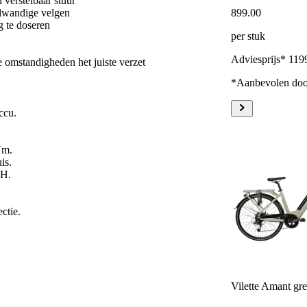
verstelbaar stuur
899
.
00
lwandige velgen
g te doseren
per stuk
Adviesprijs* 119
e omstandigheden het juiste verzet
*Aanbevolen door
ccu.
Nm.
is.
6H.
ctie.
Vilette Amant gre