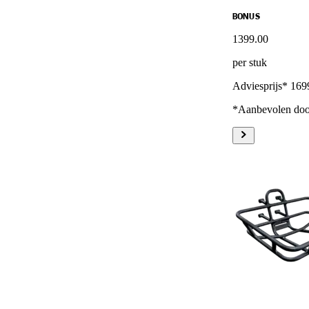
BONUS
1399
.
00
per stuk
Adviesprijs* 169
*Aanbevolen door