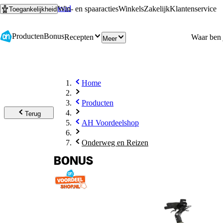
Ga naar hoofdinhoud
Ga naar zoeken
Win- en spaaracties
Winkels
Zakelijk
Klantenservice
Toegankelijkheid
Producten
Bonus
Recepten
Meer
Home
Producten
Terug
AH Voordeelshop
Onderweg en Reizen
BONUS