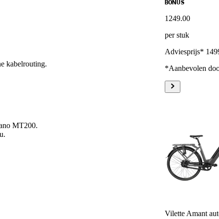
BONUS
1249
.
00
per stuk
Adviesprijs* 149
e kabelrouting.
*Aanbevolen door
mano MT200.
u.
Vilette Amant au