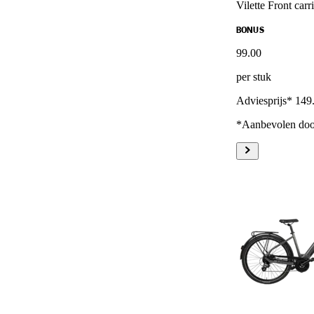
Vilette Front carr
BONUS
99
.
00
per stuk
Adviesprijs* 149
*Aanbevolen door