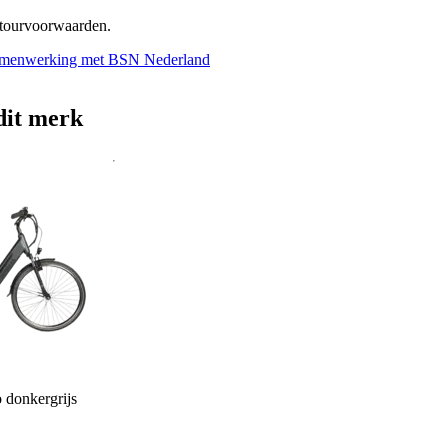
etourvoorwaarden.
n samenwerking met BSN Nederland
dit merk
 donkergrijs