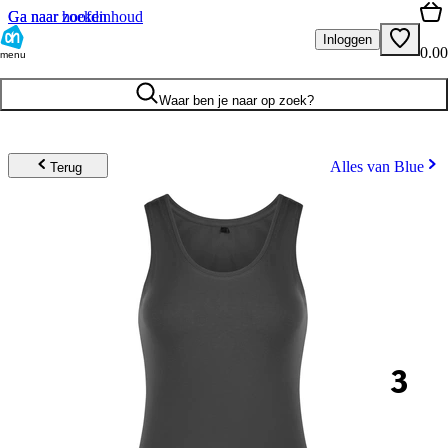
Ga naar hoofdinhoud
Ga naar zoeken
Inloggen
0.00
menu
Waar ben je naar op zoek?
Alles van Blue
Terug
3
.