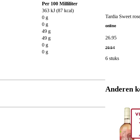
Per 100 Milliliter
363 kJ (87 kcal)
Tardia Sweet rose
0 g
0 g
online
49 g
26
.
95
49 g
0 g
29
.
94
0 g
6 stuks
Anderen k