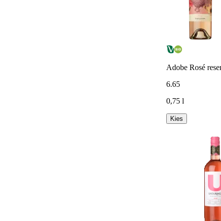
Adobe Rosé reser
6
.
65
0,75 l
Kies