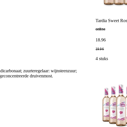
Tardia Sweet Ros
online
18
.
96
19
.
96
4 stuks
dicarbonaat; zuurteregelaar: wijnsteenzuur;
; geconcentreerde druivenmost.