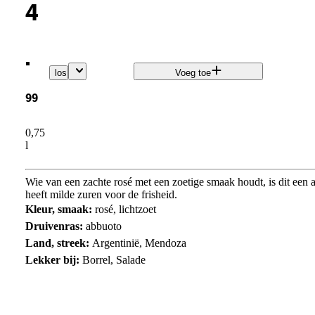
4
.
los
Voeg toe
99
0,75
l
Wie van een zachte rosé met een zoetige smaak houdt, is dit een a
heeft milde zuren voor de frisheid.
Kleur, smaak:
rosé, lichtzoet
Druivenras:
abbuoto
Land, streek:
Argentinië, Mendoza
Lekker bij:
Borrel, Salade