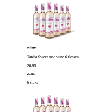
online
Tardia Sweet rose wine 6 flessen
26
.
95
29
.
94
6 stuks