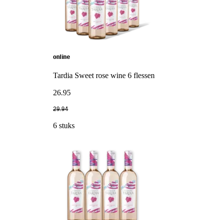
online
Tardia Sweet rose wine 6 flessen
26
.
95
29
.
94
6 stuks