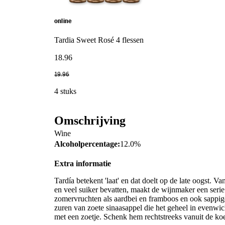
online
Tardia Sweet Rosé 4 flessen
18
.
96
19
.
96
4 stuks
Omschrijving
Wine
Alcoholpercentage:
12.0%
Extra informatie
Tardía betekent 'laat' en dat doelt op de late oogst. Van
en veel suiker bevatten, maakt de wijnmaker een serie 
zomervruchten als aardbei en framboos en ook sappige p
zuren van zoete sinaasappel die het geheel in evenwi
met een zoetje. Schenk hem rechtstreeks vanuit de koe