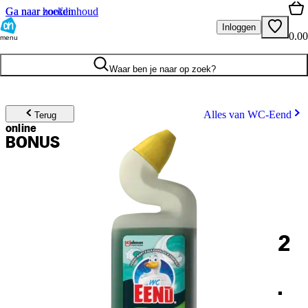
Ga naar hoofdinhoud
Ga naar zoeken
Inloggen
0.00
menu
Waar ben je naar op zoek?
Alles van WC-Eend
Terug
online
BONUS
2
.