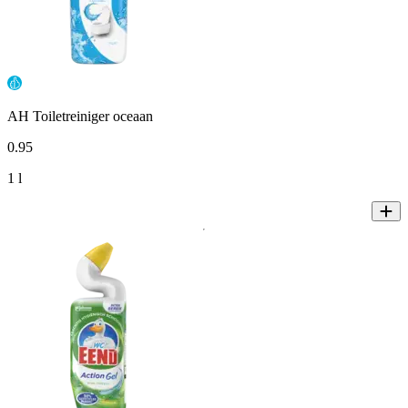
AH Toiletreiniger oceaan
0
.
95
1 l