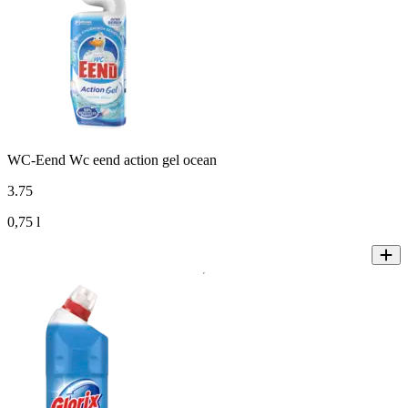
WC-Eend Wc eend action gel ocean
3
.
75
0,75 l