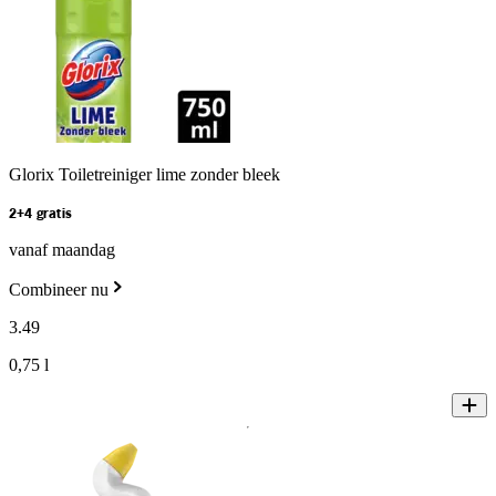
Glorix Toiletreiniger lime zonder bleek
2+4 gratis
vanaf maandag
Combineer nu
3
.
49
0,75 l