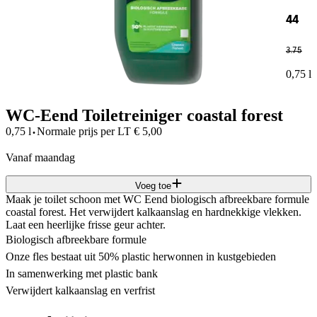
44
3
.
75
0,75 l
WC-Eend Toiletreiniger coastal forest
·
0,75 l
Normale prijs per
LT
€
5,00
vanaf maandag
Voeg toe
Maak je toilet schoon met WC Eend biologisch afbreekbare formule
coastal forest. Het verwijdert kalkaanslag en hardnekkige vlekken.
Laat een heerlijke frisse geur achter.
Biologisch afbreekbare formule
Onze fles bestaat uit 50% plastic herwonnen in kustgebieden
In samenwerking met plastic bank
Verwijdert kalkaanslag en verfrist