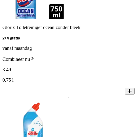
Glorix Toiletreiniger ocean zonder bleek
2+4 gratis
vanaf maandag
Combineer nu
3
.
49
0,75 l