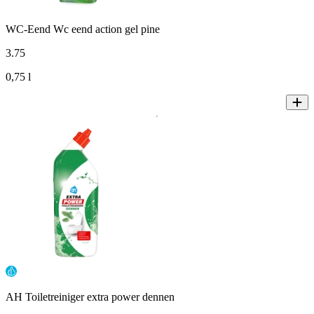
WC-Eend Wc eend action gel pine
3
.
75
0,75 l
AH Toiletreiniger extra power dennen