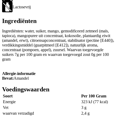
Lactosevrij
Ingrediënten
Ingrediënten: water, suiker, mango, gemodificeerd zetmeel (maïs,
tapioca), mangopuree uit concentraat, kokosolie, plantaardig eiwit
(amandel, erwt), citroensapconcentraat, stabilisator (pectine [E440]),
verdikkingsmiddel (guarpitmeel [E412]), natuurlijk aroma,
concentraat (pompoen, appel), zuursel. Waarvan toegevoegde
suikers 7g per 100 gram en waarvan toegevoegd zout 0g per 100
gram
Allergie-informatie
Bevat:
Amandel
Voedingswaarden
Soort
Per 100 Gram
Energie
323 kJ (77 kcal)
Vet
3 g
waarvan verzadigd
2,4 g