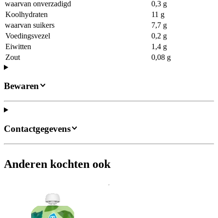
waarvan onverzadigd
0,3 g
Koolhydraten
11 g
waarvan suikers
7,7 g
Voedingsvezel
0,2 g
Eiwitten
1,4 g
Zout
0,08 g
Bewaren
Contactgegevens
Anderen kochten ook