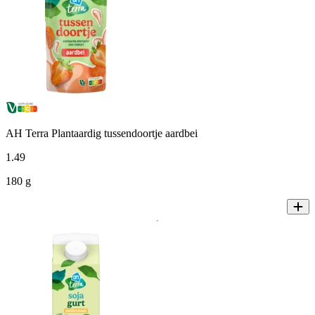
AH Terra Plantaardig tussendoortje aardbei
1
.
49
180 g