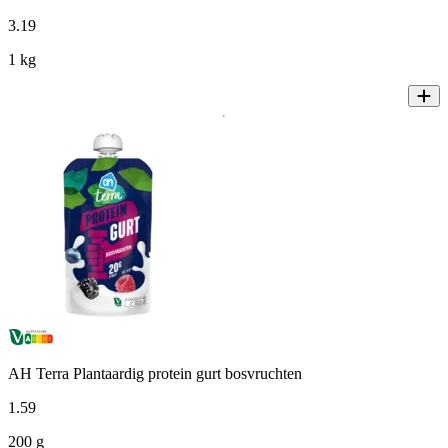
3
.
19
1 kg
AH Terra Plantaardig protein gurt bosvruchten
1
.
59
200 g