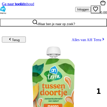
Ga naar hoofdinhoud
Ga naar zoeken
Inloggen
0.00
menu
Waar ben je naar op zoek?
Alles van AH Terra
Terug
1
.