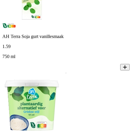
AH Terra Soja gurt vanillesmaak
1
.
59
750 ml